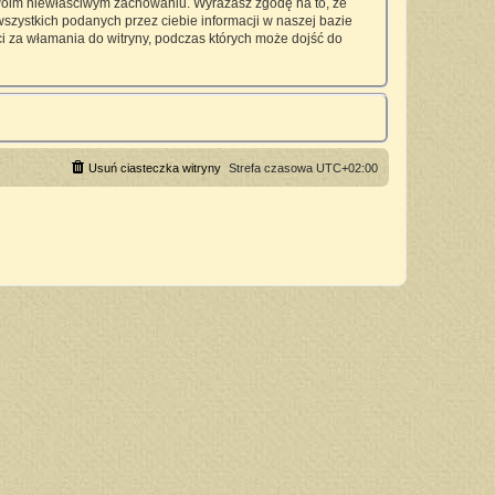
twoim niewłaściwym zachowaniu. Wyrażasz zgodę na to, że
zystkich podanych przez ciebie informacji w naszej bazie
 za włamania do witryny, podczas których może dojść do
Usuń ciasteczka witryny
Strefa czasowa
UTC+02:00