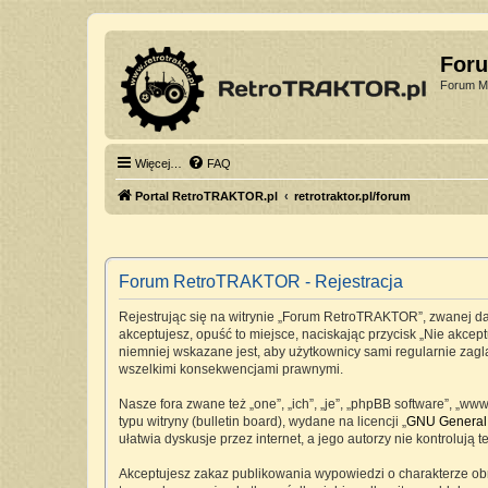
For
Forum Mi
Więcej…
FAQ
Portal RetroTRAKTOR.pl
retrotraktor.pl/forum
Forum RetroTRAKTOR - Rejestracja
Rejestrując się na witrynie „Forum RetroTRAKTOR”, zwanej dale
akceptujesz, opuść to miejsce, naciskając przycisk „Nie akc
niemniej wskazane jest, aby użytkownicy sami regularnie zag
wszelkimi konsekwencjami prawnymi.
Nasze fora zwane też „one”, „ich”, „je”, „phpBB software”, „
typu witryny (bulletin board), wydane na licencji „
GNU General 
ułatwia dyskusje przez internet, a jego autorzy nie kontrolu
Akceptujesz zakaz publikowania wypowiedzi o charakterze ob