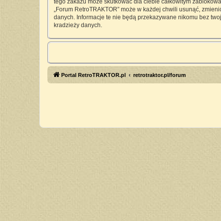
tego zakazu może skutkować dla ciebie całkowitym zablokowan
„Forum RetroTRAKTOR” może w każdej chwili usunąć, zmienić, 
danych. Informacje te nie będą przekazywane nikomu bez twoj
kradzieży danych.
Portal RetroTRAKTOR.pl
retrotraktor.pl/forum