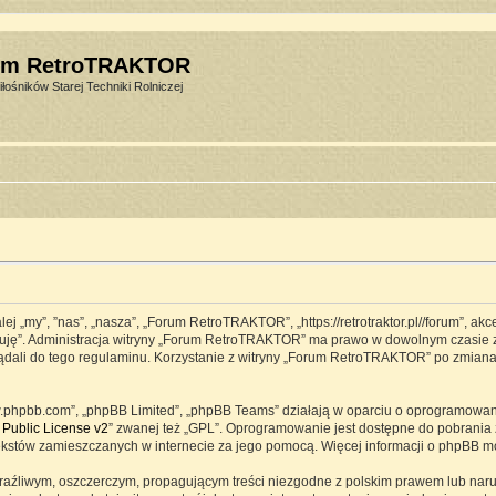
um RetroTRAKTOR
łośników Starej Techniki Rolniczej
j „my”, ”nas”, „nasza”, „Forum RetroTRAKTOR”, „https://retrotraktor.pl//forum”, ak
eptuję”. Administracja witryny „Forum RetroTRAKTOR” ma prawo w dowolnym czasie 
lądali do tego regulaminu. Korzystanie z witryny „Forum RetroTRAKTOR” po zmian
www.phpbb.com”, „phpBB Limited”, „phpBB Teams” działają w oparciu o oprogramowa
Public License v2
” zwanej też „GPL”. Oprogramowanie jest dostępne do pobrania 
ją tekstów zamieszczanych w internecie za jego pomocą. Więcej informacji o phpBB 
raźliwym, oszczerczym, propagującym treści niezgodne z polskim prawem lub naru