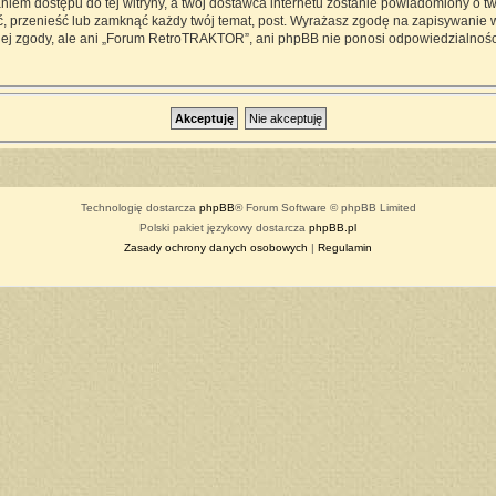
iem dostępu do tej witryny, a twój dostawca internetu zostanie powiadomiony o 
przenieść lub zamknąć każdy twój temat, post. Wyrażasz zgodę na zapisywanie ws
ej zgody, ale ani „Forum RetroTRAKTOR”, ani phpBB nie ponosi odpowiedzialności
Technologię dostarcza
phpBB
® Forum Software © phpBB Limited
Polski pakiet językowy dostarcza
phpBB.pl
Zasady ochrony danych osobowych
|
Regulamin