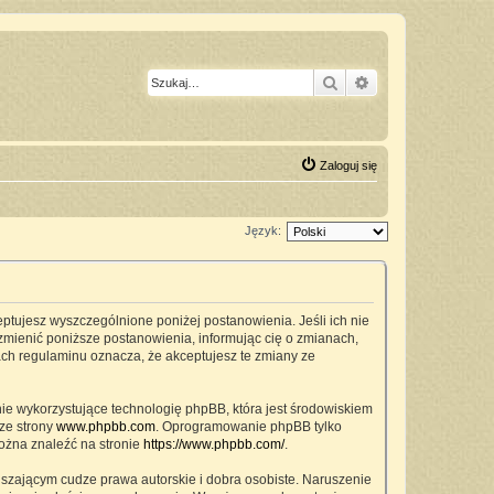
Szukaj
Wyszukiwanie z
Zaloguj się
Język:
ceptujesz wyszczególnione poniżej postanowienia. Jeśli ich nie
zmienić poniższe postanowienia, informując cię o zmianach,
ach regulaminu oznacza, że akceptujesz te zmiany ze
nie wykorzystujące technologię phpBB, która jest środowiskiem
ze strony
www.phpbb.com
. Oprogramowanie phpBB tylko
można znaleźć na stronie
https://www.phpbb.com/
.
szającym cudze prawa autorskie i dobra osobiste. Naruszenie