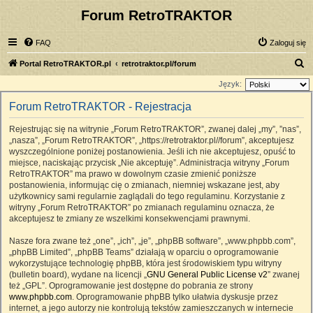
Forum RetroTRAKTOR
FAQ
Zaloguj się
S
Portal RetroTRAKTOR.pl
retrotraktor.pl/forum
z
Język:
u
Forum RetroTRAKTOR - Rejestracja
k
Rejestrując się na witrynie „Forum RetroTRAKTOR”, zwanej dalej „my”, ”nas”,
a
„nasza”, „Forum RetroTRAKTOR”, „https://retrotraktor.pl//forum”, akceptujesz
j
wyszczególnione poniżej postanowienia. Jeśli ich nie akceptujesz, opuść to
miejsce, naciskając przycisk „Nie akceptuję”. Administracja witryny „Forum
RetroTRAKTOR” ma prawo w dowolnym czasie zmienić poniższe
postanowienia, informując cię o zmianach, niemniej wskazane jest, aby
użytkownicy sami regularnie zaglądali do tego regulaminu. Korzystanie z
witryny „Forum RetroTRAKTOR” po zmianach regulaminu oznacza, że
akceptujesz te zmiany ze wszelkimi konsekwencjami prawnymi.
Nasze fora zwane też „one”, „ich”, „je”, „phpBB software”, „www.phpbb.com”,
„phpBB Limited”, „phpBB Teams” działają w oparciu o oprogramowanie
wykorzystujące technologię phpBB, która jest środowiskiem typu witryny
(bulletin board), wydane na licencji „
GNU General Public License v2
” zwanej
też „GPL”. Oprogramowanie jest dostępne do pobrania ze strony
www.phpbb.com
. Oprogramowanie phpBB tylko ułatwia dyskusje przez
internet, a jego autorzy nie kontrolują tekstów zamieszczanych w internecie