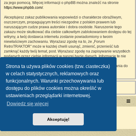
za jego pomocą. Więcej informacji o phpBB można znaleźć na stronie
https://www.phpbb.com/
.
Akceptujesz zakaz publikowania wypowiedzi o charakterze obraźliwym,
oszczerczym, propagującym treści niezgodne z polskim prawem lub
naruszającym cudze prawa autorskie i dobra osobiste. Naruszenie tego
zakazu może skutkować dla ciebie całkowitym zablokowaniem dostępu do tej
witryny, a twój dostawca internetu zostanie powiadomiony o twoim
niewłaściwym zachowaniu. Wyrażasz zgodę na to, że „Forum
RetroTRAKTOR” może w każdej chwili usunąć, zmienić, przenieść lub
zamknąć każdy twój temat, post. Wyrażasz zgodę na zapisywanie wszystkich
podanych przez ciebie informacji w naszej bazie danych. Informacje te nie
będą przekazywane nikomu bez twojej zgody, ale ani „Forum
Strona ta używa plików cookies (tzw. ciasteczka)
RetroTRAKTOR”, ani phpBB nie ponosi odpowiedzialności za włamania do
witryny, podczas których może dojść do kradzieży danych.
w celach statystycznych, reklamowych oraz
funkcjonalnych. Warunki przechowywania lub
dostępu do plików cookies można określić w
ustawieniach przeglądarki internetowej.
Portal RetroTRAKTOR.pl
retrotraktor.pl/forum
Dowiedz się więcej
Technologię dostarcza
phpBB
® Forum Software © phpBB Limited
Polski pakiet językowy dostarcza
phpBB.pl
Akceptuję!
Zasady ochrony danych osobowych
|
Regulamin