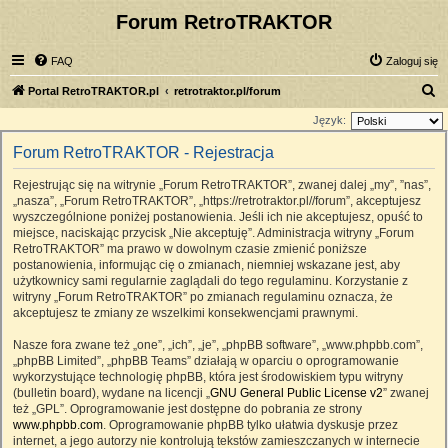
Forum RetroTRAKTOR
FAQ
Zaloguj się
S
Portal RetroTRAKTOR.pl
retrotraktor.pl/forum
z
Język:
u
Forum RetroTRAKTOR - Rejestracja
k
Rejestrując się na witrynie „Forum RetroTRAKTOR”, zwanej dalej „my”, ”nas”,
a
„nasza”, „Forum RetroTRAKTOR”, „https://retrotraktor.pl//forum”, akceptujesz
j
wyszczególnione poniżej postanowienia. Jeśli ich nie akceptujesz, opuść to
miejsce, naciskając przycisk „Nie akceptuję”. Administracja witryny „Forum
RetroTRAKTOR” ma prawo w dowolnym czasie zmienić poniższe
postanowienia, informując cię o zmianach, niemniej wskazane jest, aby
użytkownicy sami regularnie zaglądali do tego regulaminu. Korzystanie z
witryny „Forum RetroTRAKTOR” po zmianach regulaminu oznacza, że
akceptujesz te zmiany ze wszelkimi konsekwencjami prawnymi.
Nasze fora zwane też „one”, „ich”, „je”, „phpBB software”, „www.phpbb.com”,
„phpBB Limited”, „phpBB Teams” działają w oparciu o oprogramowanie
wykorzystujące technologię phpBB, która jest środowiskiem typu witryny
(bulletin board), wydane na licencji „
GNU General Public License v2
” zwanej
też „GPL”. Oprogramowanie jest dostępne do pobrania ze strony
www.phpbb.com
. Oprogramowanie phpBB tylko ułatwia dyskusje przez
internet, a jego autorzy nie kontrolują tekstów zamieszczanych w internecie