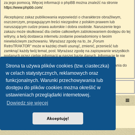
za jego pomocą. Więcej informacji o phpBB można znaleźć na stronie
https://www.phpbb.com/
.
Akceptujesz zakaz publikowania wypowiedzi o charakterze obraźliwym,
oszczerczym, propagującym treści niezgodne z polskim prawem lub
naruszającym cudze prawa autorskie i dobra osobiste. Naruszenie tego
zakazu może skutkować dla ciebie całkowitym zablokowaniem dostępu do tej
witryny, a twój dostawca internetu zostanie powiadomiony o twoim
niewłaściwym zachowaniu. Wyrażasz zgodę na to, że „Forum
RetroTRAKTOR” może w każdej chwili usunąć, zmienić, przenieść lub
zamknąć każdy twój temat, post. Wyrażasz zgodę na zapisywanie wszystkich
podanych przez ciebie informacji w naszej bazie danych. Informacje te nie
będą przekazywane nikomu bez twojej zgody, ale ani „Forum
Strona ta używa plików cookies (tzw. ciasteczka)
RetroTRAKTOR”, ani phpBB nie ponosi odpowiedzialności za włamania do
witryny, podczas których może dojść do kradzieży danych.
w celach statystycznych, reklamowych oraz
funkcjonalnych. Warunki przechowywania lub
dostępu do plików cookies można określić w
ustawieniach przeglądarki internetowej.
Portal RetroTRAKTOR.pl
retrotraktor.pl/forum
Dowiedz się więcej
Technologię dostarcza
phpBB
® Forum Software © phpBB Limited
Polski pakiet językowy dostarcza
phpBB.pl
Akceptuję!
Zasady ochrony danych osobowych
|
Regulamin