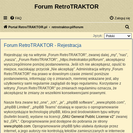
Forum RetroTRAKTOR
FAQ
Zaloguj się
S
Portal RetroTRAKTOR.pl
retrotraktor.pl/forum
z
Język:
u
Forum RetroTRAKTOR - Rejestracja
k
Rejestrując się na witrynie „Forum RetroTRAKTOR”, zwanej dalej „my”, ”nas”,
a
„nasza”, „Forum RetroTRAKTOR”, „https://retrotraktor.pl//forum”, akceptujesz
j
wyszczególnione poniżej postanowienia. Jeśli ich nie akceptujesz, opuść to
miejsce, naciskając przycisk „Nie akceptuję”. Administracja witryny „Forum
RetroTRAKTOR” ma prawo w dowolnym czasie zmienić poniższe
postanowienia, informując cię o zmianach, niemniej wskazane jest, aby
użytkownicy sami regularnie zaglądali do tego regulaminu. Korzystanie z
witryny „Forum RetroTRAKTOR” po zmianach regulaminu oznacza, że
akceptujesz te zmiany ze wszelkimi konsekwencjami prawnymi.
Nasze fora zwane też „one”, „ich”, „je”, „phpBB software”, „www.phpbb.com”,
„phpBB Limited”, „phpBB Teams” działają w oparciu o oprogramowanie
wykorzystujące technologię phpBB, która jest środowiskiem typu witryny
(bulletin board), wydane na licencji „
GNU General Public License v2
” zwanej
też „GPL”. Oprogramowanie jest dostępne do pobrania ze strony
www.phpbb.com
. Oprogramowanie phpBB tylko ułatwia dyskusje przez
internet, a jego autorzy nie kontrolują tekstów zamieszczanych w internecie