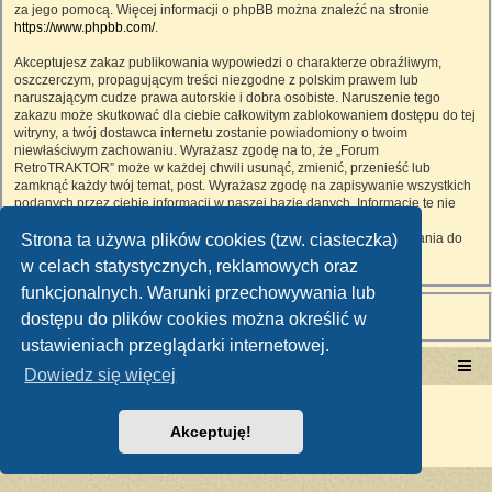
za jego pomocą. Więcej informacji o phpBB można znaleźć na stronie
https://www.phpbb.com/
.
Akceptujesz zakaz publikowania wypowiedzi o charakterze obraźliwym,
oszczerczym, propagującym treści niezgodne z polskim prawem lub
naruszającym cudze prawa autorskie i dobra osobiste. Naruszenie tego
zakazu może skutkować dla ciebie całkowitym zablokowaniem dostępu do tej
witryny, a twój dostawca internetu zostanie powiadomiony o twoim
niewłaściwym zachowaniu. Wyrażasz zgodę na to, że „Forum
RetroTRAKTOR” może w każdej chwili usunąć, zmienić, przenieść lub
zamknąć każdy twój temat, post. Wyrażasz zgodę na zapisywanie wszystkich
podanych przez ciebie informacji w naszej bazie danych. Informacje te nie
będą przekazywane nikomu bez twojej zgody, ale ani „Forum
Strona ta używa plików cookies (tzw. ciasteczka)
RetroTRAKTOR”, ani phpBB nie ponosi odpowiedzialności za włamania do
witryny, podczas których może dojść do kradzieży danych.
w celach statystycznych, reklamowych oraz
funkcjonalnych. Warunki przechowywania lub
dostępu do plików cookies można określić w
ustawieniach przeglądarki internetowej.
Portal RetroTRAKTOR.pl
retrotraktor.pl/forum
Dowiedz się więcej
Technologię dostarcza
phpBB
® Forum Software © phpBB Limited
Polski pakiet językowy dostarcza
phpBB.pl
Akceptuję!
Zasady ochrony danych osobowych
|
Regulamin