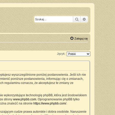
Szukaj
Wyszukiwanie z
Zaloguj się
Język:
ceptujesz wyszczególnione poniżej postanowienia. Jeśli ich nie
zmienić poniższe postanowienia, informując cię o zmianach,
ach regulaminu oznacza, że akceptujesz te zmiany ze
nie wykorzystujące technologię phpBB, która jest środowiskiem
ze strony
www.phpbb.com
. Oprogramowanie phpBB tylko
można znaleźć na stronie
https://www.phpbb.com/
.
szającym cudze prawa autorskie i dobra osobiste. Naruszenie