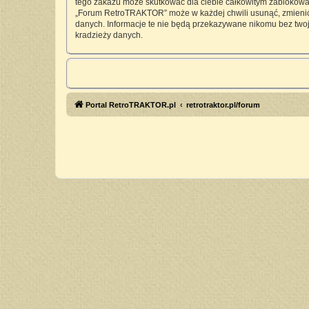
tego zakazu może skutkować dla ciebie całkowitym zablokowan
„Forum RetroTRAKTOR” może w każdej chwili usunąć, zmienić, 
danych. Informacje te nie będą przekazywane nikomu bez twoj
kradzieży danych.
Portal RetroTRAKTOR.pl
retrotraktor.pl/forum