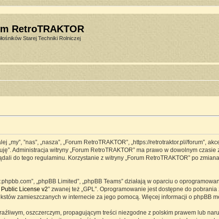
um RetroTRAKTOR
łośników Starej Techniki Rolniczej
j „my”, ”nas”, „nasza”, „Forum RetroTRAKTOR”, „https://retrotraktor.pl//forum”, ak
eptuję”. Administracja witryny „Forum RetroTRAKTOR” ma prawo w dowolnym czasie 
lądali do tego regulaminu. Korzystanie z witryny „Forum RetroTRAKTOR” po zmian
www.phpbb.com”, „phpBB Limited”, „phpBB Teams” działają w oparciu o oprogramowa
Public License v2
” zwanej też „GPL”. Oprogramowanie jest dostępne do pobrania 
ją tekstów zamieszczanych w internecie za jego pomocą. Więcej informacji o phpBB 
raźliwym, oszczerczym, propagującym treści niezgodne z polskim prawem lub naru