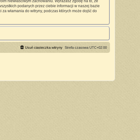
twoim niewłaściwym zachowaniu. Wyrażasz zgodę na to, że
zystkich podanych przez ciebie informacji w naszej bazie
 za włamania do witryny, podczas których może dojść do
Usuń ciasteczka witryny
Strefa czasowa
UTC+02:00