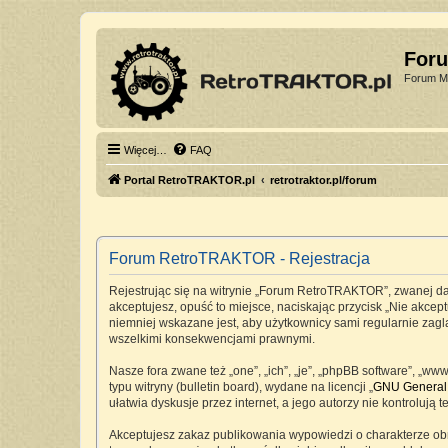
For
Forum Mi
Więcej…
FAQ
Portal RetroTRAKTOR.pl
retrotraktor.pl/forum
Forum RetroTRAKTOR - Rejestracja
Rejestrując się na witrynie „Forum RetroTRAKTOR”, zwanej dale
akceptujesz, opuść to miejsce, naciskając przycisk „Nie akc
niemniej wskazane jest, aby użytkownicy sami regularnie zag
wszelkimi konsekwencjami prawnymi.
Nasze fora zwane też „one”, „ich”, „je”, „phpBB software”, „
typu witryny (bulletin board), wydane na licencji „
GNU General 
ułatwia dyskusje przez internet, a jego autorzy nie kontrolu
Akceptujesz zakaz publikowania wypowiedzi o charakterze ob