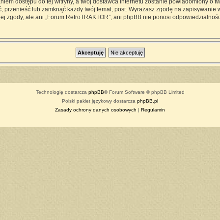
iem dostępu do tej witryny, a twój dostawca internetu zostanie powiadomiony o 
przenieść lub zamknąć każdy twój temat, post. Wyrażasz zgodę na zapisywanie ws
ej zgody, ale ani „Forum RetroTRAKTOR”, ani phpBB nie ponosi odpowiedzialności
Technologię dostarcza
phpBB
® Forum Software © phpBB Limited
Polski pakiet językowy dostarcza
phpBB.pl
Zasady ochrony danych osobowych
|
Regulamin