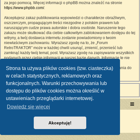
za jego pomocą. Więcej informacji o phpBB można znaleźć na stronie
https://www.phpbb.com/
.
Akceptujesz zakaz publikowania wypowiedzi o charakterze obraźliwym,
oszczerczym, propagującym treści niezgodne z polskim prawem lub
naruszającym cudze prawa autorskie i dobra osobiste. Naruszenie tego
zakazu może skutkować dla ciebie całkowitym zablokowaniem dostępu do tej
witryny, a twój dostawca internetu zostanie powiadomiony o twoim
niewłaściwym zachowaniu. Wyrażasz zgodę na to, że „Forum
RetroTRAKTOR” może w każdej chwili usunąć, zmienić, przenieść lub
zamknąć każdy twój temat, post. Wyrażasz zgodę na zapisywanie wszystkich
podanych przez ciebie informacji w naszej bazie danych. Informacje te nie
będą przekazywane nikomu bez twojej zgody, ale ani „Forum
Strona ta używa plików cookies (tzw. ciasteczka)
RetroTRAKTOR”, ani phpBB nie ponosi odpowiedzialności za włamania do
witryny, podczas których może dojść do kradzieży danych.
w celach statystycznych, reklamowych oraz
funkcjonalnych. Warunki przechowywania lub
dostępu do plików cookies można określić w
ustawieniach przeglądarki internetowej.
Portal RetroTRAKTOR.pl
retrotraktor.pl/forum
Dowiedz się więcej
Technologię dostarcza
phpBB
® Forum Software © phpBB Limited
Polski pakiet językowy dostarcza
phpBB.pl
Akceptuję!
Zasady ochrony danych osobowych
|
Regulamin