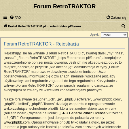
Forum RetroTRAKTOR
FAQ
Zaloguj się
S
Portal RetroTRAKTOR.pl
retrotraktor.pl/forum
z
Język:
u
Forum RetroTRAKTOR - Rejestracja
k
Rejestrując się na witrynie „Forum RetroTRAKTOR”, zwanej dalej „my”, ”nas”,
a
„nasza”, „Forum RetroTRAKTOR”, „https://retrotraktor.pl//forum”, akceptujesz
j
wyszczególnione poniżej postanowienia. Jeśli ich nie akceptujesz, opuść to
miejsce, naciskając przycisk „Nie akceptuję”. Administracja witryny „Forum
RetroTRAKTOR” ma prawo w dowolnym czasie zmienić poniższe
postanowienia, informując cię o zmianach, niemniej wskazane jest, aby
użytkownicy sami regularnie zaglądali do tego regulaminu. Korzystanie z
witryny „Forum RetroTRAKTOR” po zmianach regulaminu oznacza, że
akceptujesz te zmiany ze wszelkimi konsekwencjami prawnymi.
Nasze fora zwane też „one”, „ich”, „je”, „phpBB software”, „www.phpbb.com”,
„phpBB Limited”, „phpBB Teams” działają w oparciu o oprogramowanie
wykorzystujące technologię phpBB, która jest środowiskiem typu witryny
(bulletin board), wydane na licencji „
GNU General Public License v2
” zwanej
też „GPL”. Oprogramowanie jest dostępne do pobrania ze strony
www.phpbb.com
. Oprogramowanie phpBB tylko ułatwia dyskusje przez
internet, a jego autorzy nie kontrolują tekstów zamieszczanych w internecie