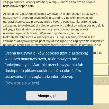
za jego pomocą. Więcej informacji o phpBB można znaleźć na stronie
https://www.phpbb.com/
.
Akceptujesz zakaz publikowania wypowiedzi o charakterze obraźliwym,
oszczerczym, propagującym treści niezgodne z polskim prawem lub
naruszającym cudze prawa autorskie i dobra osobiste. Naruszenie tego
zakazu może skutkować dla ciebie całkowitym zablokowaniem dostępu do tej
witryny, a twój dostawca internetu zostanie powiadomiony o twoim
niewłaściwym zachowaniu. Wyrażasz zgodę na to, że „Forum
RetroTRAKTOR” może w każdej chwili usunąć, zmienić, przenieść lub
zamknąć każdy twój temat, post. Wyrażasz zgodę na zapisywanie wszystkich
podanych przez ciebie informacji w naszej bazie danych. Informacje te nie
będą przekazywane nikomu bez twojej zgody, ale ani „Forum
Strona ta używa plików cookies (tzw. ciasteczka)
RetroTRAKTOR”, ani phpBB nie ponosi odpowiedzialności za włamania do
witryny, podczas których może dojść do kradzieży danych.
w celach statystycznych, reklamowych oraz
funkcjonalnych. Warunki przechowywania lub
dostępu do plików cookies można określić w
ustawieniach przeglądarki internetowej.
Portal RetroTRAKTOR.pl
retrotraktor.pl/forum
Dowiedz się więcej
Technologię dostarcza
phpBB
® Forum Software © phpBB Limited
Polski pakiet językowy dostarcza
phpBB.pl
Akceptuję!
Zasady ochrony danych osobowych
|
Regulamin