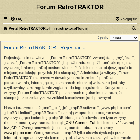
Forum RetroTRAKTOR
FAQ
Zaloguj się
S
Portal RetroTRAKTOR.pl
retrotraktor.pl/forum
z
Język:
u
Forum RetroTRAKTOR - Rejestracja
k
Rejestrując się na witrynie „Forum RetroTRAKTOR”, zwanej dalej „my”, ”nas”,
a
„nasza”, „Forum RetroTRAKTOR”, „https://retrotraktor.pl//forum”, akceptujesz
j
wyszczególnione poniżej postanowienia. Jeśli ich nie akceptujesz, opuść to
miejsce, naciskając przycisk „Nie akceptuję”. Administracja witryny „Forum
RetroTRAKTOR” ma prawo w dowolnym czasie zmienić poniższe
postanowienia, informując cię o zmianach, niemniej wskazane jest, aby
użytkownicy sami regularnie zaglądali do tego regulaminu. Korzystanie z
witryny „Forum RetroTRAKTOR” po zmianach regulaminu oznacza, że
akceptujesz te zmiany ze wszelkimi konsekwencjami prawnymi.
Nasze fora zwane też „one”, „ich”, „je”, „phpBB software”, „www.phpbb.com”,
„phpBB Limited”, „phpBB Teams” działają w oparciu o oprogramowanie
wykorzystujące technologię phpBB, która jest środowiskiem typu witryny
(bulletin board), wydane na licencji „
GNU General Public License v2
” zwanej
też „GPL”. Oprogramowanie jest dostępne do pobrania ze strony
www.phpbb.com
. Oprogramowanie phpBB tylko ułatwia dyskusje przez
internet, a jego autorzy nie kontrolują tekstów zamieszczanych w internecie