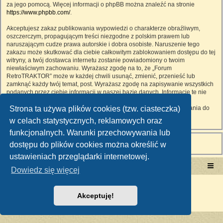
za jego pomocą. Więcej informacji o phpBB można znaleźć na stronie
https://www.phpbb.com/
.
Akceptujesz zakaz publikowania wypowiedzi o charakterze obraźliwym,
oszczerczym, propagującym treści niezgodne z polskim prawem lub
naruszającym cudze prawa autorskie i dobra osobiste. Naruszenie tego
zakazu może skutkować dla ciebie całkowitym zablokowaniem dostępu do tej
witryny, a twój dostawca internetu zostanie powiadomiony o twoim
niewłaściwym zachowaniu. Wyrażasz zgodę na to, że „Forum
RetroTRAKTOR” może w każdej chwili usunąć, zmienić, przenieść lub
zamknąć każdy twój temat, post. Wyrażasz zgodę na zapisywanie wszystkich
podanych przez ciebie informacji w naszej bazie danych. Informacje te nie
będą przekazywane nikomu bez twojej zgody, ale ani „Forum
Strona ta używa plików cookies (tzw. ciasteczka)
RetroTRAKTOR”, ani phpBB nie ponosi odpowiedzialności za włamania do
witryny, podczas których może dojść do kradzieży danych.
w celach statystycznych, reklamowych oraz
funkcjonalnych. Warunki przechowywania lub
dostępu do plików cookies można określić w
ustawieniach przeglądarki internetowej.
Portal RetroTRAKTOR.pl
retrotraktor.pl/forum
Dowiedz się więcej
Technologię dostarcza
phpBB
® Forum Software © phpBB Limited
Polski pakiet językowy dostarcza
phpBB.pl
Akceptuję!
Zasady ochrony danych osobowych
|
Regulamin