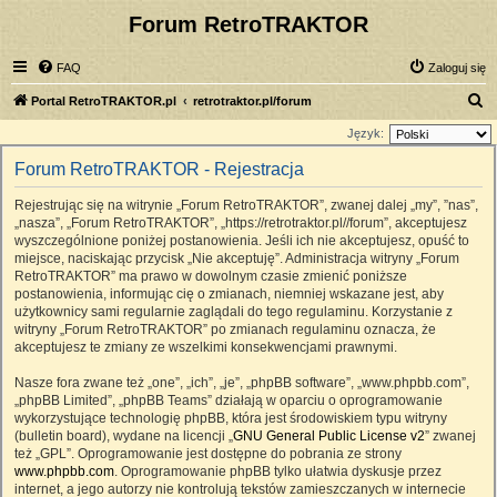
Forum RetroTRAKTOR
FAQ
Zaloguj się
S
Portal RetroTRAKTOR.pl
retrotraktor.pl/forum
z
Język:
u
Forum RetroTRAKTOR - Rejestracja
k
Rejestrując się na witrynie „Forum RetroTRAKTOR”, zwanej dalej „my”, ”nas”,
a
„nasza”, „Forum RetroTRAKTOR”, „https://retrotraktor.pl//forum”, akceptujesz
j
wyszczególnione poniżej postanowienia. Jeśli ich nie akceptujesz, opuść to
miejsce, naciskając przycisk „Nie akceptuję”. Administracja witryny „Forum
RetroTRAKTOR” ma prawo w dowolnym czasie zmienić poniższe
postanowienia, informując cię o zmianach, niemniej wskazane jest, aby
użytkownicy sami regularnie zaglądali do tego regulaminu. Korzystanie z
witryny „Forum RetroTRAKTOR” po zmianach regulaminu oznacza, że
akceptujesz te zmiany ze wszelkimi konsekwencjami prawnymi.
Nasze fora zwane też „one”, „ich”, „je”, „phpBB software”, „www.phpbb.com”,
„phpBB Limited”, „phpBB Teams” działają w oparciu o oprogramowanie
wykorzystujące technologię phpBB, która jest środowiskiem typu witryny
(bulletin board), wydane na licencji „
GNU General Public License v2
” zwanej
też „GPL”. Oprogramowanie jest dostępne do pobrania ze strony
www.phpbb.com
. Oprogramowanie phpBB tylko ułatwia dyskusje przez
internet, a jego autorzy nie kontrolują tekstów zamieszczanych w internecie