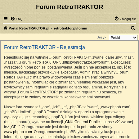
Forum RetroTRAKTOR
FAQ
Zaloguj się
S
Portal RetroTRAKTOR.pl
retrotraktor.pl/forum
z
Język:
u
Forum RetroTRAKTOR - Rejestracja
k
Rejestrując się na witrynie „Forum RetroTRAKTOR”, zwanej dalej „my”, ”nas”,
a
„nasza”, „Forum RetroTRAKTOR”, „https://retrotraktor.pl//forum”, akceptujesz
j
wyszczególnione poniżej postanowienia. Jeśli ich nie akceptujesz, opuść to
miejsce, naciskając przycisk „Nie akceptuję”. Administracja witryny „Forum
RetroTRAKTOR” ma prawo w dowolnym czasie zmienić poniższe
postanowienia, informując cię o zmianach, niemniej wskazane jest, aby
użytkownicy sami regularnie zaglądali do tego regulaminu. Korzystanie z
witryny „Forum RetroTRAKTOR” po zmianach regulaminu oznacza, że
akceptujesz te zmiany ze wszelkimi konsekwencjami prawnymi.
Nasze fora zwane też „one”, „ich”, „je”, „phpBB software”, „www.phpbb.com”,
„phpBB Limited”, „phpBB Teams” działają w oparciu o oprogramowanie
wykorzystujące technologię phpBB, która jest środowiskiem typu witryny
(bulletin board), wydane na licencji „
GNU General Public License v2
” zwanej
też „GPL”. Oprogramowanie jest dostępne do pobrania ze strony
www.phpbb.com
. Oprogramowanie phpBB tylko ułatwia dyskusje przez
internet, a jego autorzy nie kontrolują tekstów zamieszczanych w internecie