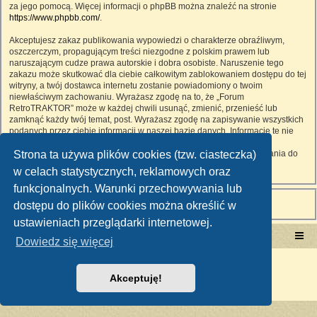
za jego pomocą. Więcej informacji o phpBB można znaleźć na stronie
https://www.phpbb.com/
.
Akceptujesz zakaz publikowania wypowiedzi o charakterze obraźliwym,
oszczerczym, propagującym treści niezgodne z polskim prawem lub
naruszającym cudze prawa autorskie i dobra osobiste. Naruszenie tego
zakazu może skutkować dla ciebie całkowitym zablokowaniem dostępu do tej
witryny, a twój dostawca internetu zostanie powiadomiony o twoim
niewłaściwym zachowaniu. Wyrażasz zgodę na to, że „Forum
RetroTRAKTOR” może w każdej chwili usunąć, zmienić, przenieść lub
zamknąć każdy twój temat, post. Wyrażasz zgodę na zapisywanie wszystkich
podanych przez ciebie informacji w naszej bazie danych. Informacje te nie
będą przekazywane nikomu bez twojej zgody, ale ani „Forum
Strona ta używa plików cookies (tzw. ciasteczka)
RetroTRAKTOR”, ani phpBB nie ponosi odpowiedzialności za włamania do
witryny, podczas których może dojść do kradzieży danych.
w celach statystycznych, reklamowych oraz
funkcjonalnych. Warunki przechowywania lub
dostępu do plików cookies można określić w
ustawieniach przeglądarki internetowej.
Portal RetroTRAKTOR.pl
retrotraktor.pl/forum
Dowiedz się więcej
Technologię dostarcza
phpBB
® Forum Software © phpBB Limited
Polski pakiet językowy dostarcza
phpBB.pl
Akceptuję!
Zasady ochrony danych osobowych
|
Regulamin