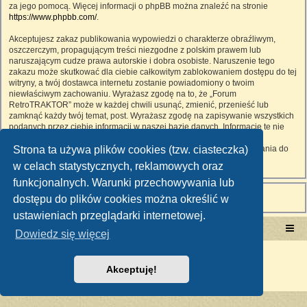
za jego pomocą. Więcej informacji o phpBB można znaleźć na stronie
https://www.phpbb.com/
.
Akceptujesz zakaz publikowania wypowiedzi o charakterze obraźliwym,
oszczerczym, propagującym treści niezgodne z polskim prawem lub
naruszającym cudze prawa autorskie i dobra osobiste. Naruszenie tego
zakazu może skutkować dla ciebie całkowitym zablokowaniem dostępu do tej
witryny, a twój dostawca internetu zostanie powiadomiony o twoim
niewłaściwym zachowaniu. Wyrażasz zgodę na to, że „Forum
RetroTRAKTOR” może w każdej chwili usunąć, zmienić, przenieść lub
zamknąć każdy twój temat, post. Wyrażasz zgodę na zapisywanie wszystkich
podanych przez ciebie informacji w naszej bazie danych. Informacje te nie
będą przekazywane nikomu bez twojej zgody, ale ani „Forum
Strona ta używa plików cookies (tzw. ciasteczka)
RetroTRAKTOR”, ani phpBB nie ponosi odpowiedzialności za włamania do
witryny, podczas których może dojść do kradzieży danych.
w celach statystycznych, reklamowych oraz
funkcjonalnych. Warunki przechowywania lub
dostępu do plików cookies można określić w
ustawieniach przeglądarki internetowej.
Portal RetroTRAKTOR.pl
retrotraktor.pl/forum
Dowiedz się więcej
Technologię dostarcza
phpBB
® Forum Software © phpBB Limited
Polski pakiet językowy dostarcza
phpBB.pl
Akceptuję!
Zasady ochrony danych osobowych
|
Regulamin