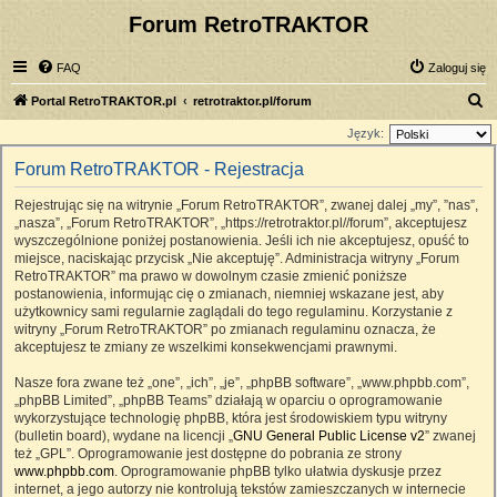
Forum RetroTRAKTOR
FAQ
Zaloguj się
S
Portal RetroTRAKTOR.pl
retrotraktor.pl/forum
z
Język:
u
Forum RetroTRAKTOR - Rejestracja
k
Rejestrując się na witrynie „Forum RetroTRAKTOR”, zwanej dalej „my”, ”nas”,
a
„nasza”, „Forum RetroTRAKTOR”, „https://retrotraktor.pl//forum”, akceptujesz
j
wyszczególnione poniżej postanowienia. Jeśli ich nie akceptujesz, opuść to
miejsce, naciskając przycisk „Nie akceptuję”. Administracja witryny „Forum
RetroTRAKTOR” ma prawo w dowolnym czasie zmienić poniższe
postanowienia, informując cię o zmianach, niemniej wskazane jest, aby
użytkownicy sami regularnie zaglądali do tego regulaminu. Korzystanie z
witryny „Forum RetroTRAKTOR” po zmianach regulaminu oznacza, że
akceptujesz te zmiany ze wszelkimi konsekwencjami prawnymi.
Nasze fora zwane też „one”, „ich”, „je”, „phpBB software”, „www.phpbb.com”,
„phpBB Limited”, „phpBB Teams” działają w oparciu o oprogramowanie
wykorzystujące technologię phpBB, która jest środowiskiem typu witryny
(bulletin board), wydane na licencji „
GNU General Public License v2
” zwanej
też „GPL”. Oprogramowanie jest dostępne do pobrania ze strony
www.phpbb.com
. Oprogramowanie phpBB tylko ułatwia dyskusje przez
internet, a jego autorzy nie kontrolują tekstów zamieszczanych w internecie