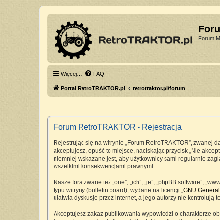
For
Forum Mi
Więcej…
FAQ
Portal RetroTRAKTOR.pl
retrotraktor.pl/forum
Forum RetroTRAKTOR - Rejestracja
Rejestrując się na witrynie „Forum RetroTRAKTOR”, zwanej dale
akceptujesz, opuść to miejsce, naciskając przycisk „Nie akc
niemniej wskazane jest, aby użytkownicy sami regularnie zag
wszelkimi konsekwencjami prawnymi.
Nasze fora zwane też „one”, „ich”, „je”, „phpBB software”, „
typu witryny (bulletin board), wydane na licencji „
GNU General 
ułatwia dyskusje przez internet, a jego autorzy nie kontrolu
Akceptujesz zakaz publikowania wypowiedzi o charakterze ob