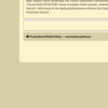
tego zakazu może skutkować dla ciebie całkowitym zablokowan
„Forum RetroTRAKTOR” może w każdej chwili usunąć, zmienić, 
danych. Informacje te nie będą przekazywane nikomu bez twoj
kradzieży danych.
Portal RetroTRAKTOR.pl
retrotraktor.pl/forum