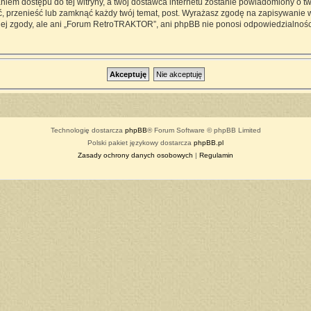
iem dostępu do tej witryny, a twój dostawca internetu zostanie powiadomiony o 
przenieść lub zamknąć każdy twój temat, post. Wyrażasz zgodę na zapisywanie ws
ej zgody, ale ani „Forum RetroTRAKTOR”, ani phpBB nie ponosi odpowiedzialności
Technologię dostarcza
phpBB
® Forum Software © phpBB Limited
Polski pakiet językowy dostarcza
phpBB.pl
Zasady ochrony danych osobowych
|
Regulamin