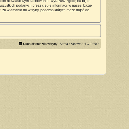
twoim niewłaściwym zachowaniu. Wyrażasz zgodę na to, że
zystkich podanych przez ciebie informacji w naszej bazie
 za włamania do witryny, podczas których może dojść do
Usuń ciasteczka witryny
Strefa czasowa
UTC+02:00