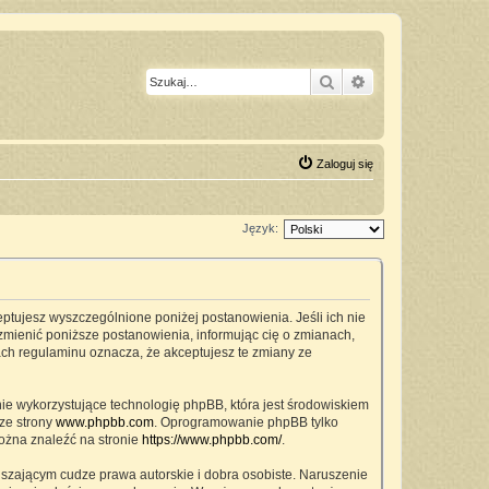
Szukaj
Wyszukiwanie z
Zaloguj się
Język:
ceptujesz wyszczególnione poniżej postanowienia. Jeśli ich nie
zmienić poniższe postanowienia, informując cię o zmianach,
ach regulaminu oznacza, że akceptujesz te zmiany ze
nie wykorzystujące technologię phpBB, która jest środowiskiem
ze strony
www.phpbb.com
. Oprogramowanie phpBB tylko
można znaleźć na stronie
https://www.phpbb.com/
.
szającym cudze prawa autorskie i dobra osobiste. Naruszenie