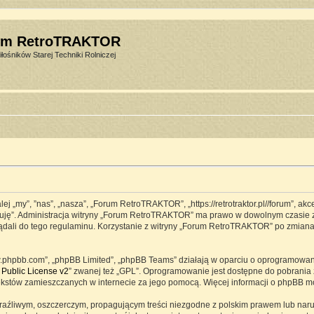
um RetroTRAKTOR
łośników Starej Techniki Rolniczej
j „my”, ”nas”, „nasza”, „Forum RetroTRAKTOR”, „https://retrotraktor.pl//forum”, ak
eptuję”. Administracja witryny „Forum RetroTRAKTOR” ma prawo w dowolnym czasie 
lądali do tego regulaminu. Korzystanie z witryny „Forum RetroTRAKTOR” po zmian
www.phpbb.com”, „phpBB Limited”, „phpBB Teams” działają w oparciu o oprogramowa
Public License v2
” zwanej też „GPL”. Oprogramowanie jest dostępne do pobrania 
ją tekstów zamieszczanych w internecie za jego pomocą. Więcej informacji o phpBB 
raźliwym, oszczerczym, propagującym treści niezgodne z polskim prawem lub naru