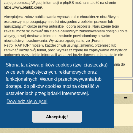
za jego pomocą. Więcej informacji o phpBB można znaleźć na stronie
https://www.phpbb.com/
.
Akceptujesz zakaz publikowania wypowiedzi o charakterze obraźliwym,
oszczerczym, propagującym treści niezgodne z polskim prawem lub
naruszającym cudze prawa autorskie i dobra osobiste. Naruszenie tego
zakazu może skutkować dla ciebie całkowitym zablokowaniem dostępu do tej
witryny, a twój dostawca internetu zostanie powiadomiony o twoim
niewłaściwym zachowaniu. Wyrażasz zgodę na to, że „Forum
RetroTRAKTOR” może w każdej chwili usunąć, zmienić, przenieść lub
zamknąć każdy twój temat, post. Wyrażasz zgodę na zapisywanie wszystkich
podanych przez ciebie informacji w naszej bazie danych. Informacje te nie
będą przekazywane nikomu bez twojej zgody, ale ani „Forum
Strona ta używa plików cookies (tzw. ciasteczka)
RetroTRAKTOR”, ani phpBB nie ponosi odpowiedzialności za włamania do
witryny, podczas których może dojść do kradzieży danych.
w celach statystycznych, reklamowych oraz
funkcjonalnych. Warunki przechowywania lub
dostępu do plików cookies można określić w
ustawieniach przeglądarki internetowej.
Portal RetroTRAKTOR.pl
retrotraktor.pl/forum
Dowiedz się więcej
Technologię dostarcza
phpBB
® Forum Software © phpBB Limited
Polski pakiet językowy dostarcza
phpBB.pl
Akceptuję!
Zasady ochrony danych osobowych
|
Regulamin