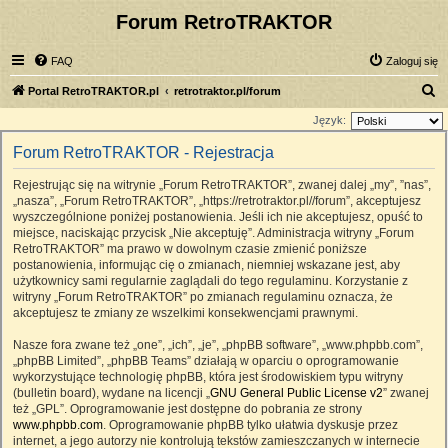
Forum RetroTRAKTOR
FAQ
Zaloguj się
S
Portal RetroTRAKTOR.pl
retrotraktor.pl/forum
z
Język:
u
Forum RetroTRAKTOR - Rejestracja
k
Rejestrując się na witrynie „Forum RetroTRAKTOR”, zwanej dalej „my”, ”nas”,
a
„nasza”, „Forum RetroTRAKTOR”, „https://retrotraktor.pl//forum”, akceptujesz
j
wyszczególnione poniżej postanowienia. Jeśli ich nie akceptujesz, opuść to
miejsce, naciskając przycisk „Nie akceptuję”. Administracja witryny „Forum
RetroTRAKTOR” ma prawo w dowolnym czasie zmienić poniższe
postanowienia, informując cię o zmianach, niemniej wskazane jest, aby
użytkownicy sami regularnie zaglądali do tego regulaminu. Korzystanie z
witryny „Forum RetroTRAKTOR” po zmianach regulaminu oznacza, że
akceptujesz te zmiany ze wszelkimi konsekwencjami prawnymi.
Nasze fora zwane też „one”, „ich”, „je”, „phpBB software”, „www.phpbb.com”,
„phpBB Limited”, „phpBB Teams” działają w oparciu o oprogramowanie
wykorzystujące technologię phpBB, która jest środowiskiem typu witryny
(bulletin board), wydane na licencji „
GNU General Public License v2
” zwanej
też „GPL”. Oprogramowanie jest dostępne do pobrania ze strony
www.phpbb.com
. Oprogramowanie phpBB tylko ułatwia dyskusje przez
internet, a jego autorzy nie kontrolują tekstów zamieszczanych w internecie