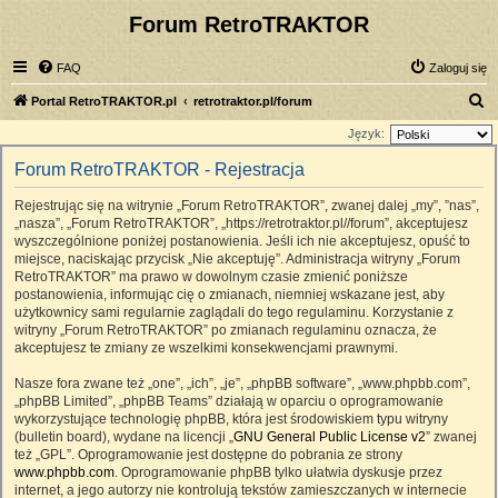
Forum RetroTRAKTOR
FAQ
Zaloguj się
S
Portal RetroTRAKTOR.pl
retrotraktor.pl/forum
z
Język:
u
Forum RetroTRAKTOR - Rejestracja
k
Rejestrując się na witrynie „Forum RetroTRAKTOR”, zwanej dalej „my”, ”nas”,
a
„nasza”, „Forum RetroTRAKTOR”, „https://retrotraktor.pl//forum”, akceptujesz
j
wyszczególnione poniżej postanowienia. Jeśli ich nie akceptujesz, opuść to
miejsce, naciskając przycisk „Nie akceptuję”. Administracja witryny „Forum
RetroTRAKTOR” ma prawo w dowolnym czasie zmienić poniższe
postanowienia, informując cię o zmianach, niemniej wskazane jest, aby
użytkownicy sami regularnie zaglądali do tego regulaminu. Korzystanie z
witryny „Forum RetroTRAKTOR” po zmianach regulaminu oznacza, że
akceptujesz te zmiany ze wszelkimi konsekwencjami prawnymi.
Nasze fora zwane też „one”, „ich”, „je”, „phpBB software”, „www.phpbb.com”,
„phpBB Limited”, „phpBB Teams” działają w oparciu o oprogramowanie
wykorzystujące technologię phpBB, która jest środowiskiem typu witryny
(bulletin board), wydane na licencji „
GNU General Public License v2
” zwanej
też „GPL”. Oprogramowanie jest dostępne do pobrania ze strony
www.phpbb.com
. Oprogramowanie phpBB tylko ułatwia dyskusje przez
internet, a jego autorzy nie kontrolują tekstów zamieszczanych w internecie