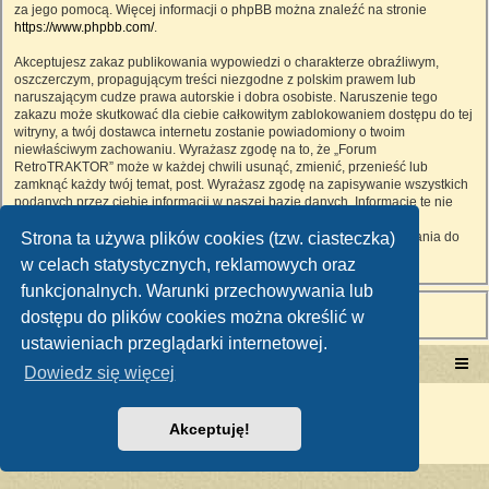
za jego pomocą. Więcej informacji o phpBB można znaleźć na stronie
https://www.phpbb.com/
.
Akceptujesz zakaz publikowania wypowiedzi o charakterze obraźliwym,
oszczerczym, propagującym treści niezgodne z polskim prawem lub
naruszającym cudze prawa autorskie i dobra osobiste. Naruszenie tego
zakazu może skutkować dla ciebie całkowitym zablokowaniem dostępu do tej
witryny, a twój dostawca internetu zostanie powiadomiony o twoim
niewłaściwym zachowaniu. Wyrażasz zgodę na to, że „Forum
RetroTRAKTOR” może w każdej chwili usunąć, zmienić, przenieść lub
zamknąć każdy twój temat, post. Wyrażasz zgodę na zapisywanie wszystkich
podanych przez ciebie informacji w naszej bazie danych. Informacje te nie
będą przekazywane nikomu bez twojej zgody, ale ani „Forum
Strona ta używa plików cookies (tzw. ciasteczka)
RetroTRAKTOR”, ani phpBB nie ponosi odpowiedzialności za włamania do
witryny, podczas których może dojść do kradzieży danych.
w celach statystycznych, reklamowych oraz
funkcjonalnych. Warunki przechowywania lub
dostępu do plików cookies można określić w
ustawieniach przeglądarki internetowej.
Portal RetroTRAKTOR.pl
retrotraktor.pl/forum
Dowiedz się więcej
Technologię dostarcza
phpBB
® Forum Software © phpBB Limited
Polski pakiet językowy dostarcza
phpBB.pl
Akceptuję!
Zasady ochrony danych osobowych
|
Regulamin