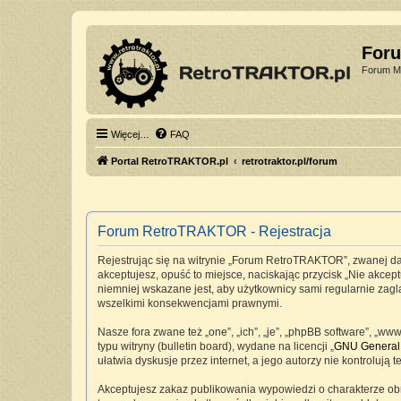
For
Forum Mi
Więcej…
FAQ
Portal RetroTRAKTOR.pl
retrotraktor.pl/forum
Forum RetroTRAKTOR - Rejestracja
Rejestrując się na witrynie „Forum RetroTRAKTOR”, zwanej dale
akceptujesz, opuść to miejsce, naciskając przycisk „Nie akc
niemniej wskazane jest, aby użytkownicy sami regularnie zag
wszelkimi konsekwencjami prawnymi.
Nasze fora zwane też „one”, „ich”, „je”, „phpBB software”, „
typu witryny (bulletin board), wydane na licencji „
GNU General 
ułatwia dyskusje przez internet, a jego autorzy nie kontrolu
Akceptujesz zakaz publikowania wypowiedzi o charakterze ob