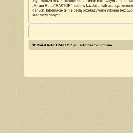
tego zakazu może skutkować dla ciebie całkowitym zablokowan
„Forum RetroTRAKTOR” może w każdej chwili usunąć, zmienić, 
danych. Informacje te nie będą przekazywane nikomu bez twoj
kradzieży danych.
Portal RetroTRAKTOR.pl
retrotraktor.pl/forum