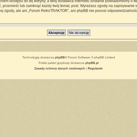
iem dostępu do tej witryny, a twój dostawca internetu zostanie powiadomiony o 
przenieść lub zamknąć każdy twój temat, post. Wyrażasz zgodę na zapisywanie ws
ej zgody, ale ani „Forum RetroTRAKTOR”, ani phpBB nie ponosi odpowiedzialności
Technologię dostarcza
phpBB
® Forum Software © phpBB Limited
Polski pakiet językowy dostarcza
phpBB.pl
Zasady ochrony danych osobowych
|
Regulamin