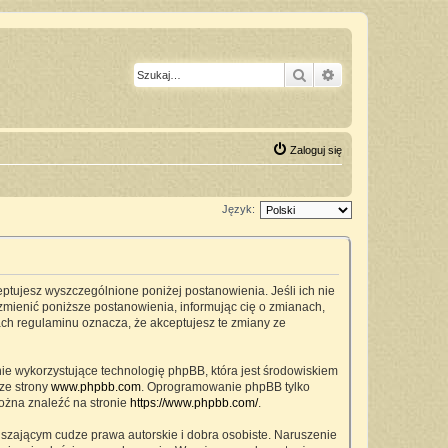
Szukaj
Wyszukiwanie z
Zaloguj się
Język:
ceptujesz wyszczególnione poniżej postanowienia. Jeśli ich nie
zmienić poniższe postanowienia, informując cię o zmianach,
ach regulaminu oznacza, że akceptujesz te zmiany ze
nie wykorzystujące technologię phpBB, która jest środowiskiem
ze strony
www.phpbb.com
. Oprogramowanie phpBB tylko
można znaleźć na stronie
https://www.phpbb.com/
.
szającym cudze prawa autorskie i dobra osobiste. Naruszenie