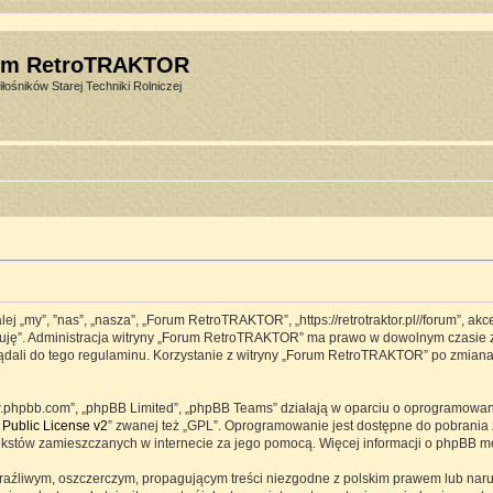
um RetroTRAKTOR
łośników Starej Techniki Rolniczej
j „my”, ”nas”, „nasza”, „Forum RetroTRAKTOR”, „https://retrotraktor.pl//forum”, ak
eptuję”. Administracja witryny „Forum RetroTRAKTOR” ma prawo w dowolnym czasie 
lądali do tego regulaminu. Korzystanie z witryny „Forum RetroTRAKTOR” po zmian
www.phpbb.com”, „phpBB Limited”, „phpBB Teams” działają w oparciu o oprogramowa
Public License v2
” zwanej też „GPL”. Oprogramowanie jest dostępne do pobrania 
ją tekstów zamieszczanych w internecie za jego pomocą. Więcej informacji o phpBB 
raźliwym, oszczerczym, propagującym treści niezgodne z polskim prawem lub naru