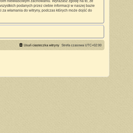
twoim niewłaściwym zachowaniu. Wyrażasz zgodę na to, że
zystkich podanych przez ciebie informacji w naszej bazie
 za włamania do witryny, podczas których może dojść do
Usuń ciasteczka witryny
Strefa czasowa
UTC+02:00