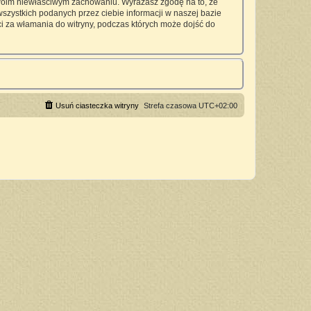
twoim niewłaściwym zachowaniu. Wyrażasz zgodę na to, że
zystkich podanych przez ciebie informacji w naszej bazie
 za włamania do witryny, podczas których może dojść do
Usuń ciasteczka witryny
Strefa czasowa
UTC+02:00