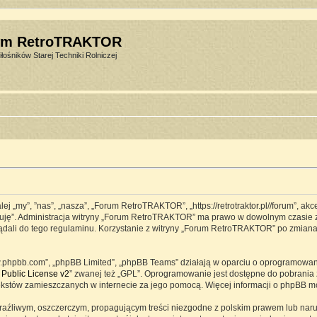
um RetroTRAKTOR
łośników Starej Techniki Rolniczej
j „my”, ”nas”, „nasza”, „Forum RetroTRAKTOR”, „https://retrotraktor.pl//forum”, ak
eptuję”. Administracja witryny „Forum RetroTRAKTOR” ma prawo w dowolnym czasie 
lądali do tego regulaminu. Korzystanie z witryny „Forum RetroTRAKTOR” po zmian
www.phpbb.com”, „phpBB Limited”, „phpBB Teams” działają w oparciu o oprogramowa
Public License v2
” zwanej też „GPL”. Oprogramowanie jest dostępne do pobrania 
ją tekstów zamieszczanych w internecie za jego pomocą. Więcej informacji o phpBB 
raźliwym, oszczerczym, propagującym treści niezgodne z polskim prawem lub naru