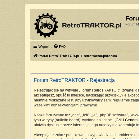
For
Forum Mi
Więcej…
FAQ
Portal RetroTRAKTOR.pl
retrotraktor.pl/forum
Forum RetroTRAKTOR - Rejestracja
Rejestrując się na witrynie „Forum RetroTRAKTOR”, zwanej dale
akceptujesz, opuść to miejsce, naciskając przycisk „Nie akc
niemniej wskazane jest, aby użytkownicy sami regularnie zag
wszelkimi konsekwencjami prawnymi.
Nasze fora zwane też „one”, „ich”, „je”, „phpBB software”, „
typu witryny (bulletin board), wydane na licencji „
GNU General 
ułatwia dyskusje przez internet, a jego autorzy nie kontrolu
Akceptujesz zakaz publikowania wypowiedzi o charakterze ob