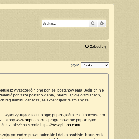
Szukaj
Wyszukiwanie z
Zaloguj się
Język:
ceptujesz wyszczególnione poniżej postanowienia. Jeśli ich nie
zmienić poniższe postanowienia, informując cię o zmianach,
ach regulaminu oznacza, że akceptujesz te zmiany ze
nie wykorzystujące technologię phpBB, która jest środowiskiem
ze strony
www.phpbb.com
. Oprogramowanie phpBB tylko
można znaleźć na stronie
https://www.phpbb.com/
.
szającym cudze prawa autorskie i dobra osobiste. Naruszenie