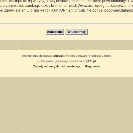
iem dostępu do tej witryny, a twój dostawca internetu zostanie powiadomiony o 
przenieść lub zamknąć każdy twój temat, post. Wyrażasz zgodę na zapisywanie ws
ej zgody, ale ani „Forum RetroTRAKTOR”, ani phpBB nie ponosi odpowiedzialności
Technologię dostarcza
phpBB
® Forum Software © phpBB Limited
Polski pakiet językowy dostarcza
phpBB.pl
Zasady ochrony danych osobowych
|
Regulamin