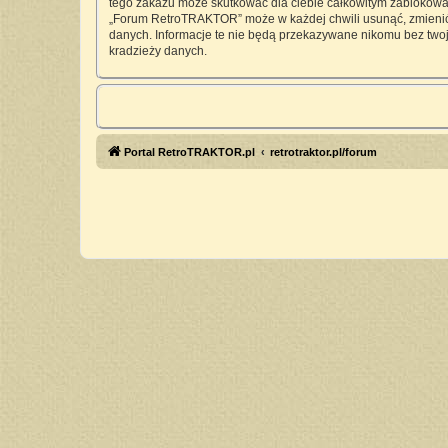
tego zakazu może skutkować dla ciebie całkowitym zablokowan
„Forum RetroTRAKTOR” może w każdej chwili usunąć, zmienić, 
danych. Informacje te nie będą przekazywane nikomu bez twoj
kradzieży danych.
Portal RetroTRAKTOR.pl
retrotraktor.pl/forum