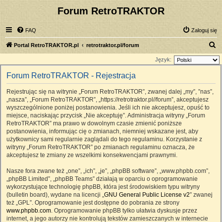
Forum RetroTRAKTOR
FAQ
Zaloguj się
S
Portal RetroTRAKTOR.pl
retrotraktor.pl/forum
z
Język:
u
Forum RetroTRAKTOR - Rejestracja
k
Rejestrując się na witrynie „Forum RetroTRAKTOR”, zwanej dalej „my”, ”nas”,
a
„nasza”, „Forum RetroTRAKTOR”, „https://retrotraktor.pl//forum”, akceptujesz
j
wyszczególnione poniżej postanowienia. Jeśli ich nie akceptujesz, opuść to
miejsce, naciskając przycisk „Nie akceptuję”. Administracja witryny „Forum
RetroTRAKTOR” ma prawo w dowolnym czasie zmienić poniższe
postanowienia, informując cię o zmianach, niemniej wskazane jest, aby
użytkownicy sami regularnie zaglądali do tego regulaminu. Korzystanie z
witryny „Forum RetroTRAKTOR” po zmianach regulaminu oznacza, że
akceptujesz te zmiany ze wszelkimi konsekwencjami prawnymi.
Nasze fora zwane też „one”, „ich”, „je”, „phpBB software”, „www.phpbb.com”,
„phpBB Limited”, „phpBB Teams” działają w oparciu o oprogramowanie
wykorzystujące technologię phpBB, która jest środowiskiem typu witryny
(bulletin board), wydane na licencji „
GNU General Public License v2
” zwanej
też „GPL”. Oprogramowanie jest dostępne do pobrania ze strony
www.phpbb.com
. Oprogramowanie phpBB tylko ułatwia dyskusje przez
internet, a jego autorzy nie kontrolują tekstów zamieszczanych w internecie