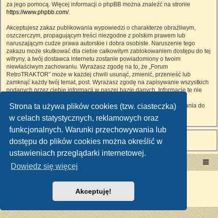
za jego pomocą. Więcej informacji o phpBB można znaleźć na stronie
https://www.phpbb.com/
.
Akceptujesz zakaz publikowania wypowiedzi o charakterze obraźliwym,
oszczerczym, propagującym treści niezgodne z polskim prawem lub
naruszającym cudze prawa autorskie i dobra osobiste. Naruszenie tego
zakazu może skutkować dla ciebie całkowitym zablokowaniem dostępu do tej
witryny, a twój dostawca internetu zostanie powiadomiony o twoim
niewłaściwym zachowaniu. Wyrażasz zgodę na to, że „Forum
RetroTRAKTOR” może w każdej chwili usunąć, zmienić, przenieść lub
zamknąć każdy twój temat, post. Wyrażasz zgodę na zapisywanie wszystkich
podanych przez ciebie informacji w naszej bazie danych. Informacje te nie
będą przekazywane nikomu bez twojej zgody, ale ani „Forum
Strona ta używa plików cookies (tzw. ciasteczka)
RetroTRAKTOR”, ani phpBB nie ponosi odpowiedzialności za włamania do
witryny, podczas których może dojść do kradzieży danych.
w celach statystycznych, reklamowych oraz
funkcjonalnych. Warunki przechowywania lub
dostępu do plików cookies można określić w
ustawieniach przeglądarki internetowej.
Portal RetroTRAKTOR.pl
retrotraktor.pl/forum
Dowiedz się więcej
Technologię dostarcza
phpBB
® Forum Software © phpBB Limited
Polski pakiet językowy dostarcza
phpBB.pl
Akceptuję!
Zasady ochrony danych osobowych
|
Regulamin