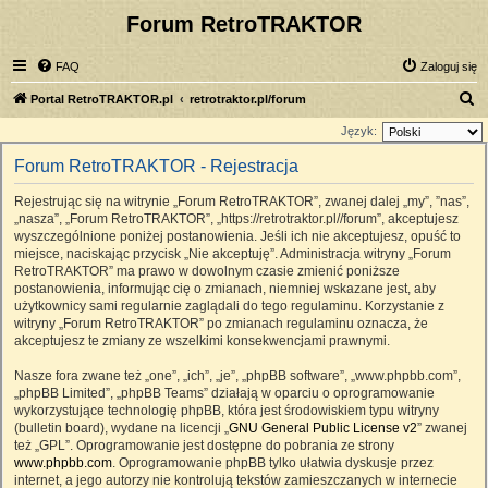
Forum RetroTRAKTOR
FAQ
Zaloguj się
S
Portal RetroTRAKTOR.pl
retrotraktor.pl/forum
z
Język:
u
Forum RetroTRAKTOR - Rejestracja
k
Rejestrując się na witrynie „Forum RetroTRAKTOR”, zwanej dalej „my”, ”nas”,
a
„nasza”, „Forum RetroTRAKTOR”, „https://retrotraktor.pl//forum”, akceptujesz
j
wyszczególnione poniżej postanowienia. Jeśli ich nie akceptujesz, opuść to
miejsce, naciskając przycisk „Nie akceptuję”. Administracja witryny „Forum
RetroTRAKTOR” ma prawo w dowolnym czasie zmienić poniższe
postanowienia, informując cię o zmianach, niemniej wskazane jest, aby
użytkownicy sami regularnie zaglądali do tego regulaminu. Korzystanie z
witryny „Forum RetroTRAKTOR” po zmianach regulaminu oznacza, że
akceptujesz te zmiany ze wszelkimi konsekwencjami prawnymi.
Nasze fora zwane też „one”, „ich”, „je”, „phpBB software”, „www.phpbb.com”,
„phpBB Limited”, „phpBB Teams” działają w oparciu o oprogramowanie
wykorzystujące technologię phpBB, która jest środowiskiem typu witryny
(bulletin board), wydane na licencji „
GNU General Public License v2
” zwanej
też „GPL”. Oprogramowanie jest dostępne do pobrania ze strony
www.phpbb.com
. Oprogramowanie phpBB tylko ułatwia dyskusje przez
internet, a jego autorzy nie kontrolują tekstów zamieszczanych w internecie