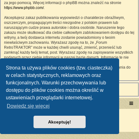
za jego pomocą. Więcej informacji o phpBB można znaleźć na stronie
https://www.phpbb.com/
.
Akceptujesz zakaz publikowania wypowiedzi o charakterze obraźliwym,
oszczerczym, propagującym treści niezgodne z polskim prawem lub
naruszającym cudze prawa autorskie i dobra osobiste. Naruszenie tego
zakazu może skutkować dla ciebie całkowitym zablokowaniem dostępu do tej
witryny, a twój dostawca internetu zostanie powiadomiony o twoim
niewłaściwym zachowaniu. Wyrażasz zgodę na to, że „Forum
RetroTRAKTOR” może w każdej chwili usunąć, zmienić, przenieść lub
zamknąć każdy twój temat, post. Wyrażasz zgodę na zapisywanie wszystkich
podanych przez ciebie informacji w naszej bazie danych. Informacje te nie
będą przekazywane nikomu bez twojej zgody, ale ani „Forum
Strona ta używa plików cookies (tzw. ciasteczka)
RetroTRAKTOR”, ani phpBB nie ponosi odpowiedzialności za włamania do
witryny, podczas których może dojść do kradzieży danych.
w celach statystycznych, reklamowych oraz
funkcjonalnych. Warunki przechowywania lub
dostępu do plików cookies można określić w
ustawieniach przeglądarki internetowej.
Portal RetroTRAKTOR.pl
retrotraktor.pl/forum
Dowiedz się więcej
Technologię dostarcza
phpBB
® Forum Software © phpBB Limited
Polski pakiet językowy dostarcza
phpBB.pl
Akceptuję!
Zasady ochrony danych osobowych
|
Regulamin