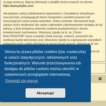
za jego pomocą. Więcej informacji o phpBB można znaleźć na stronie
https://www.phpbb.com/
.
Akceptujesz zakaz publikowania wypowiedzi o charakterze obraźliwym,
oszczerczym, propagującym treści niezgodne z polskim prawem lub
naruszającym cudze prawa autorskie i dobra osobiste. Naruszenie tego
zakazu może skutkować dla ciebie całkowitym zablokowaniem dostępu do tej
witryny, a twój dostawca internetu zostanie powiadomiony o twoim
niewłaściwym zachowaniu. Wyrażasz zgodę na to, że „Forum
RetroTRAKTOR” może w każdej chwili usunąć, zmienić, przenieść lub
zamknąć każdy twój temat, post. Wyrażasz zgodę na zapisywanie wszystkich
podanych przez ciebie informacji w naszej bazie danych. Informacje te nie
będą przekazywane nikomu bez twojej zgody, ale ani „Forum
Strona ta używa plików cookies (tzw. ciasteczka)
RetroTRAKTOR”, ani phpBB nie ponosi odpowiedzialności za włamania do
witryny, podczas których może dojść do kradzieży danych.
w celach statystycznych, reklamowych oraz
funkcjonalnych. Warunki przechowywania lub
dostępu do plików cookies można określić w
ustawieniach przeglądarki internetowej.
Portal RetroTRAKTOR.pl
retrotraktor.pl/forum
Dowiedz się więcej
Technologię dostarcza
phpBB
® Forum Software © phpBB Limited
Polski pakiet językowy dostarcza
phpBB.pl
Akceptuję!
Zasady ochrony danych osobowych
|
Regulamin