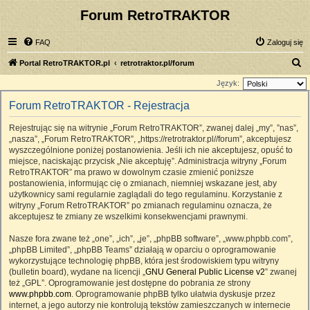
Forum RetroTRAKTOR
FAQ
Zaloguj się
S
Portal RetroTRAKTOR.pl
retrotraktor.pl/forum
z
Język:
u
Forum RetroTRAKTOR - Rejestracja
k
Rejestrując się na witrynie „Forum RetroTRAKTOR”, zwanej dalej „my”, ”nas”,
a
„nasza”, „Forum RetroTRAKTOR”, „https://retrotraktor.pl//forum”, akceptujesz
j
wyszczególnione poniżej postanowienia. Jeśli ich nie akceptujesz, opuść to
miejsce, naciskając przycisk „Nie akceptuję”. Administracja witryny „Forum
RetroTRAKTOR” ma prawo w dowolnym czasie zmienić poniższe
postanowienia, informując cię o zmianach, niemniej wskazane jest, aby
użytkownicy sami regularnie zaglądali do tego regulaminu. Korzystanie z
witryny „Forum RetroTRAKTOR” po zmianach regulaminu oznacza, że
akceptujesz te zmiany ze wszelkimi konsekwencjami prawnymi.
Nasze fora zwane też „one”, „ich”, „je”, „phpBB software”, „www.phpbb.com”,
„phpBB Limited”, „phpBB Teams” działają w oparciu o oprogramowanie
wykorzystujące technologię phpBB, która jest środowiskiem typu witryny
(bulletin board), wydane na licencji „
GNU General Public License v2
” zwanej
też „GPL”. Oprogramowanie jest dostępne do pobrania ze strony
www.phpbb.com
. Oprogramowanie phpBB tylko ułatwia dyskusje przez
internet, a jego autorzy nie kontrolują tekstów zamieszczanych w internecie