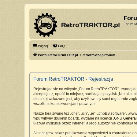
For
Forum Mi
Więcej…
FAQ
Portal RetroTRAKTOR.pl
retrotraktor.pl/forum
Forum RetroTRAKTOR - Rejestracja
Rejestrując się na witrynie „Forum RetroTRAKTOR”, zwanej dale
akceptujesz, opuść to miejsce, naciskając przycisk „Nie akc
niemniej wskazane jest, aby użytkownicy sami regularnie zag
wszelkimi konsekwencjami prawnymi.
Nasze fora zwane też „one”, „ich”, „je”, „phpBB software”, „
typu witryny (bulletin board), wydane na licencji „
GNU General 
ułatwia dyskusje przez internet, a jego autorzy nie kontrolu
Akceptujesz zakaz publikowania wypowiedzi o charakterze ob