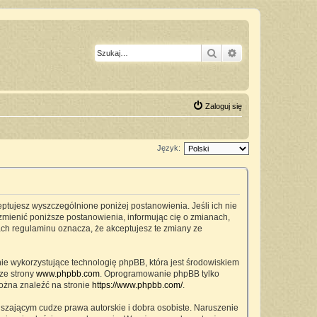
Szukaj
Wyszukiwanie z
Zaloguj się
Język:
ceptujesz wyszczególnione poniżej postanowienia. Jeśli ich nie
zmienić poniższe postanowienia, informując cię o zmianach,
ach regulaminu oznacza, że akceptujesz te zmiany ze
nie wykorzystujące technologię phpBB, która jest środowiskiem
ze strony
www.phpbb.com
. Oprogramowanie phpBB tylko
można znaleźć na stronie
https://www.phpbb.com/
.
szającym cudze prawa autorskie i dobra osobiste. Naruszenie