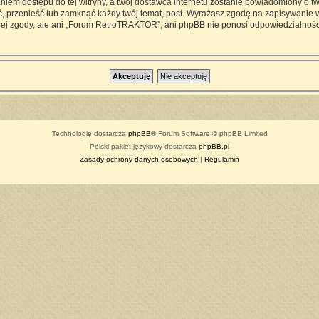
iem dostępu do tej witryny, a twój dostawca internetu zostanie powiadomiony o 
przenieść lub zamknąć każdy twój temat, post. Wyrażasz zgodę na zapisywanie ws
ej zgody, ale ani „Forum RetroTRAKTOR”, ani phpBB nie ponosi odpowiedzialności
Technologię dostarcza
phpBB
® Forum Software © phpBB Limited
Polski pakiet językowy dostarcza
phpBB.pl
Zasady ochrony danych osobowych
|
Regulamin