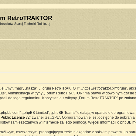
um RetroTRAKTOR
łośników Starej Techniki Rolniczej
j „my”, ”nas”, „nasza”, „Forum RetroTRAKTOR”, „https://retrotraktor.pl//forum”, ak
eptuję”. Administracja witryny „Forum RetroTRAKTOR” ma prawo w dowolnym czasie 
lądali do tego regulaminu. Korzystanie z witryny „Forum RetroTRAKTOR” po zmian
www.phpbb.com”, „phpBB Limited”, „phpBB Teams” działają w oparciu o oprogramowa
Public License v2
” zwanej też „GPL”. Oprogramowanie jest dostępne do pobrania 
ją tekstów zamieszczanych w internecie za jego pomocą. Więcej informacji o phpBB 
raźliwym, oszczerczym, propagującym treści niezgodne z polskim prawem lub naru