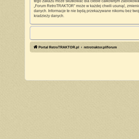
tego zakazu może skutkować dla ciebie całkowitym zablokowan
„Forum RetroTRAKTOR” może w każdej chwili usunąć, zmienić, 
danych. Informacje te nie będą przekazywane nikomu bez twoj
kradzieży danych.
Portal RetroTRAKTOR.pl
retrotraktor.pl/forum