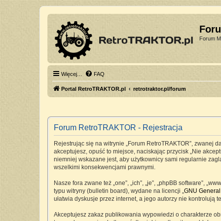
For
Forum Mi
Więcej…
FAQ
Portal RetroTRAKTOR.pl
retrotraktor.pl/forum
Forum RetroTRAKTOR - Rejestracja
Rejestrując się na witrynie „Forum RetroTRAKTOR”, zwanej dale
akceptujesz, opuść to miejsce, naciskając przycisk „Nie akc
niemniej wskazane jest, aby użytkownicy sami regularnie zag
wszelkimi konsekwencjami prawnymi.
Nasze fora zwane też „one”, „ich”, „je”, „phpBB software”, „
typu witryny (bulletin board), wydane na licencji „
GNU General 
ułatwia dyskusje przez internet, a jego autorzy nie kontrolu
Akceptujesz zakaz publikowania wypowiedzi o charakterze ob