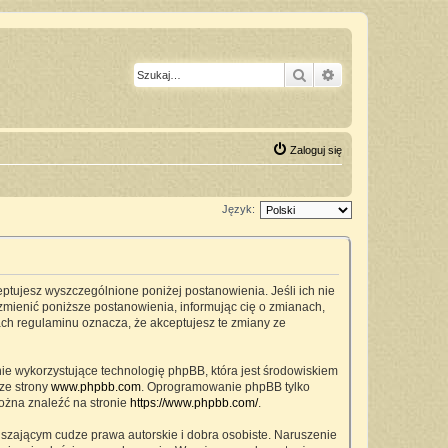
Szukaj
Wyszukiwanie z
Zaloguj się
Język:
ceptujesz wyszczególnione poniżej postanowienia. Jeśli ich nie
zmienić poniższe postanowienia, informując cię o zmianach,
ach regulaminu oznacza, że akceptujesz te zmiany ze
nie wykorzystujące technologię phpBB, która jest środowiskiem
ze strony
www.phpbb.com
. Oprogramowanie phpBB tylko
można znaleźć na stronie
https://www.phpbb.com/
.
szającym cudze prawa autorskie i dobra osobiste. Naruszenie