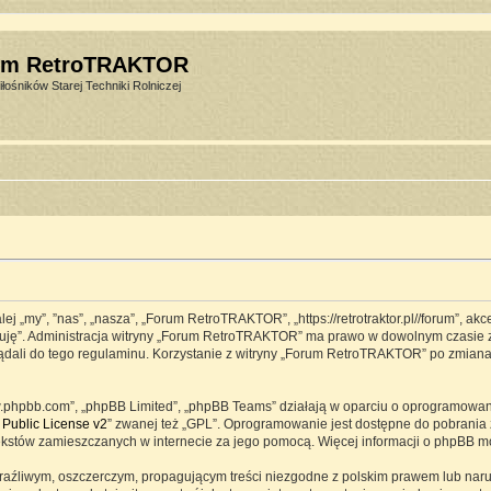
um RetroTRAKTOR
łośników Starej Techniki Rolniczej
j „my”, ”nas”, „nasza”, „Forum RetroTRAKTOR”, „https://retrotraktor.pl//forum”, ak
eptuję”. Administracja witryny „Forum RetroTRAKTOR” ma prawo w dowolnym czasie 
lądali do tego regulaminu. Korzystanie z witryny „Forum RetroTRAKTOR” po zmian
www.phpbb.com”, „phpBB Limited”, „phpBB Teams” działają w oparciu o oprogramowa
Public License v2
” zwanej też „GPL”. Oprogramowanie jest dostępne do pobrania 
ją tekstów zamieszczanych w internecie za jego pomocą. Więcej informacji o phpBB 
raźliwym, oszczerczym, propagującym treści niezgodne z polskim prawem lub naru