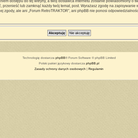
iem dostępu do tej witryny, a twój dostawca internetu zostanie powiadomiony o 
przenieść lub zamknąć każdy twój temat, post. Wyrażasz zgodę na zapisywanie ws
ej zgody, ale ani „Forum RetroTRAKTOR”, ani phpBB nie ponosi odpowiedzialności
Technologię dostarcza
phpBB
® Forum Software © phpBB Limited
Polski pakiet językowy dostarcza
phpBB.pl
Zasady ochrony danych osobowych
|
Regulamin