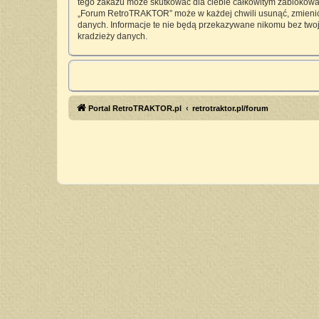
tego zakazu może skutkować dla ciebie całkowitym zablokowan
„Forum RetroTRAKTOR” może w każdej chwili usunąć, zmienić, 
danych. Informacje te nie będą przekazywane nikomu bez twoj
kradzieży danych.
Portal RetroTRAKTOR.pl
retrotraktor.pl/forum