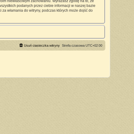
twoim niewłaściwym zachowaniu. Wyrażasz zgodę na to, że
zystkich podanych przez ciebie informacji w naszej bazie
 za włamania do witryny, podczas których może dojść do
Usuń ciasteczka witryny
Strefa czasowa
UTC+02:00