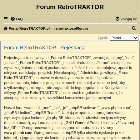
Forum RetroTRAKTOR
FAQ
Zaloguj się
S
Portal RetroTRAKTOR.pl
retrotraktor.pl/forum
z
Język:
u
Forum RetroTRAKTOR - Rejestracja
k
Rejestrując się na witrynie „Forum RetroTRAKTOR”, zwanej dalej „my”, ”nas”,
a
„nasza”, „Forum RetroTRAKTOR”, „https://retrotraktor.pl//forum”, akceptujesz
j
wyszczególnione poniżej postanowienia. Jeśli ich nie akceptujesz, opuść to
miejsce, naciskając przycisk „Nie akceptuję”. Administracja witryny „Forum
RetroTRAKTOR” ma prawo w dowolnym czasie zmienić poniższe
postanowienia, informując cię o zmianach, niemniej wskazane jest, aby
użytkownicy sami regularnie zaglądali do tego regulaminu. Korzystanie z
witryny „Forum RetroTRAKTOR” po zmianach regulaminu oznacza, że
akceptujesz te zmiany ze wszelkimi konsekwencjami prawnymi.
Nasze fora zwane też „one”, „ich”, „je”, „phpBB software”, „www.phpbb.com”,
„phpBB Limited”, „phpBB Teams” działają w oparciu o oprogramowanie
wykorzystujące technologię phpBB, która jest środowiskiem typu witryny
(bulletin board), wydane na licencji „
GNU General Public License v2
” zwanej
też „GPL”. Oprogramowanie jest dostępne do pobrania ze strony
www.phpbb.com
. Oprogramowanie phpBB tylko ułatwia dyskusje przez
internet, a jego autorzy nie kontrolują tekstów zamieszczanych w internecie