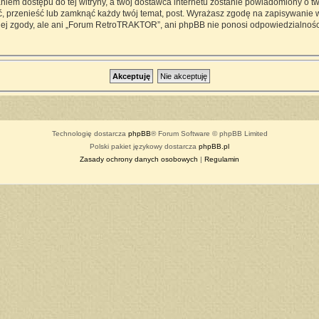
iem dostępu do tej witryny, a twój dostawca internetu zostanie powiadomiony o 
przenieść lub zamknąć każdy twój temat, post. Wyrażasz zgodę na zapisywanie ws
ej zgody, ale ani „Forum RetroTRAKTOR”, ani phpBB nie ponosi odpowiedzialności
Technologię dostarcza
phpBB
® Forum Software © phpBB Limited
Polski pakiet językowy dostarcza
phpBB.pl
Zasady ochrony danych osobowych
|
Regulamin