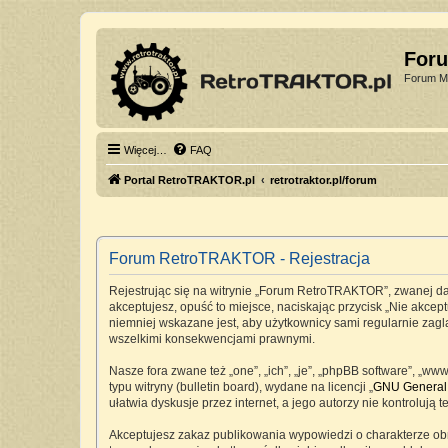
For
Forum Mi
Więcej…
FAQ
Portal RetroTRAKTOR.pl
retrotraktor.pl/forum
Forum RetroTRAKTOR - Rejestracja
Rejestrując się na witrynie „Forum RetroTRAKTOR”, zwanej dale
akceptujesz, opuść to miejsce, naciskając przycisk „Nie akc
niemniej wskazane jest, aby użytkownicy sami regularnie zag
wszelkimi konsekwencjami prawnymi.
Nasze fora zwane też „one”, „ich”, „je”, „phpBB software”, „
typu witryny (bulletin board), wydane na licencji „
GNU General 
ułatwia dyskusje przez internet, a jego autorzy nie kontrolu
Akceptujesz zakaz publikowania wypowiedzi o charakterze ob