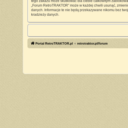
tego zakazu może skutkować dla ciebie całkowitym zablokowan
„Forum RetroTRAKTOR” może w każdej chwili usunąć, zmienić, 
danych. Informacje te nie będą przekazywane nikomu bez twoj
kradzieży danych.
Portal RetroTRAKTOR.pl
retrotraktor.pl/forum