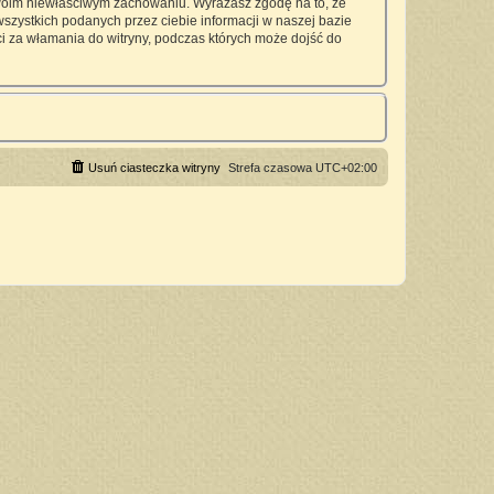
twoim niewłaściwym zachowaniu. Wyrażasz zgodę na to, że
zystkich podanych przez ciebie informacji w naszej bazie
 za włamania do witryny, podczas których może dojść do
Usuń ciasteczka witryny
Strefa czasowa
UTC+02:00