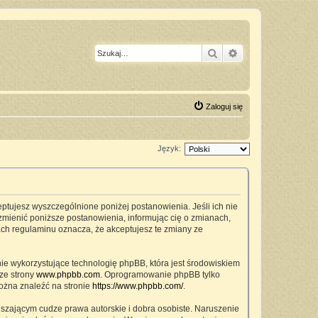
Szukaj
Wyszukiwanie z
Zaloguj się
Język:
ceptujesz wyszczególnione poniżej postanowienia. Jeśli ich nie
zmienić poniższe postanowienia, informując cię o zmianach,
ach regulaminu oznacza, że akceptujesz te zmiany ze
nie wykorzystujące technologię phpBB, która jest środowiskiem
ze strony
www.phpbb.com
. Oprogramowanie phpBB tylko
można znaleźć na stronie
https://www.phpbb.com/
.
szającym cudze prawa autorskie i dobra osobiste. Naruszenie