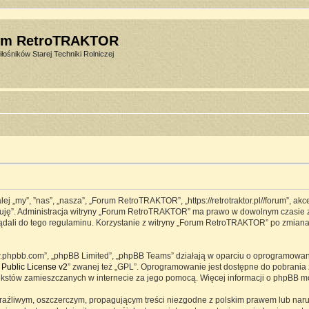
um RetroTRAKTOR
łośników Starej Techniki Rolniczej
j „my”, ”nas”, „nasza”, „Forum RetroTRAKTOR”, „https://retrotraktor.pl//forum”, ak
eptuję”. Administracja witryny „Forum RetroTRAKTOR” ma prawo w dowolnym czasie 
lądali do tego regulaminu. Korzystanie z witryny „Forum RetroTRAKTOR” po zmian
www.phpbb.com”, „phpBB Limited”, „phpBB Teams” działają w oparciu o oprogramowa
Public License v2
” zwanej też „GPL”. Oprogramowanie jest dostępne do pobrania 
ją tekstów zamieszczanych w internecie za jego pomocą. Więcej informacji o phpBB 
raźliwym, oszczerczym, propagującym treści niezgodne z polskim prawem lub naru