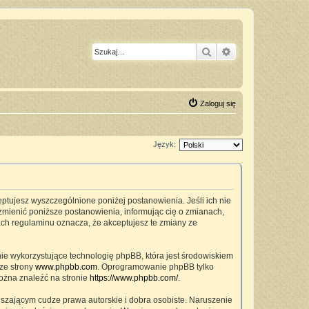
Szukaj
Wyszukiwanie z
Zaloguj się
Język:
ceptujesz wyszczególnione poniżej postanowienia. Jeśli ich nie
zmienić poniższe postanowienia, informując cię o zmianach,
ach regulaminu oznacza, że akceptujesz te zmiany ze
nie wykorzystujące technologię phpBB, która jest środowiskiem
ze strony
www.phpbb.com
. Oprogramowanie phpBB tylko
można znaleźć na stronie
https://www.phpbb.com/
.
szającym cudze prawa autorskie i dobra osobiste. Naruszenie