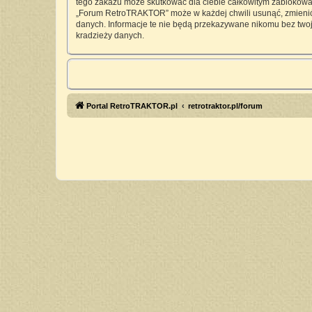
tego zakazu może skutkować dla ciebie całkowitym zablokowan
„Forum RetroTRAKTOR” może w każdej chwili usunąć, zmienić, 
danych. Informacje te nie będą przekazywane nikomu bez twoj
kradzieży danych.
Portal RetroTRAKTOR.pl
retrotraktor.pl/forum