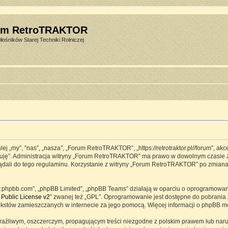
um RetroTRAKTOR
łośników Starej Techniki Rolniczej
j „my”, ”nas”, „nasza”, „Forum RetroTRAKTOR”, „https://retrotraktor.pl//forum”, ak
eptuję”. Administracja witryny „Forum RetroTRAKTOR” ma prawo w dowolnym czasie 
lądali do tego regulaminu. Korzystanie z witryny „Forum RetroTRAKTOR” po zmian
www.phpbb.com”, „phpBB Limited”, „phpBB Teams” działają w oparciu o oprogramowa
Public License v2
” zwanej też „GPL”. Oprogramowanie jest dostępne do pobrania 
ją tekstów zamieszczanych w internecie za jego pomocą. Więcej informacji o phpBB 
raźliwym, oszczerczym, propagującym treści niezgodne z polskim prawem lub naru