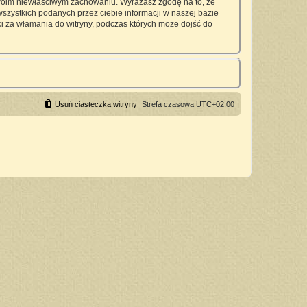
twoim niewłaściwym zachowaniu. Wyrażasz zgodę na to, że
zystkich podanych przez ciebie informacji w naszej bazie
 za włamania do witryny, podczas których może dojść do
Usuń ciasteczka witryny
Strefa czasowa
UTC+02:00