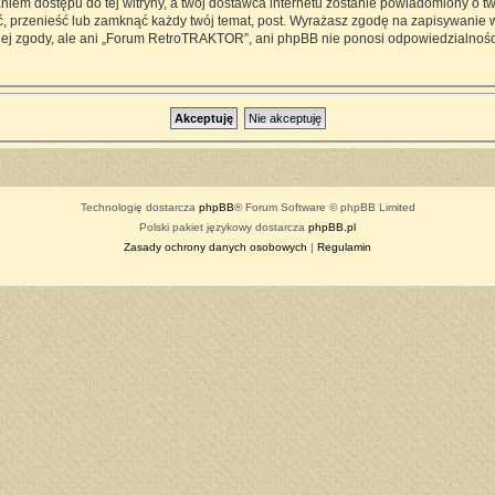
iem dostępu do tej witryny, a twój dostawca internetu zostanie powiadomiony o 
przenieść lub zamknąć każdy twój temat, post. Wyrażasz zgodę na zapisywanie ws
ej zgody, ale ani „Forum RetroTRAKTOR”, ani phpBB nie ponosi odpowiedzialności
Technologię dostarcza
phpBB
® Forum Software © phpBB Limited
Polski pakiet językowy dostarcza
phpBB.pl
Zasady ochrony danych osobowych
|
Regulamin