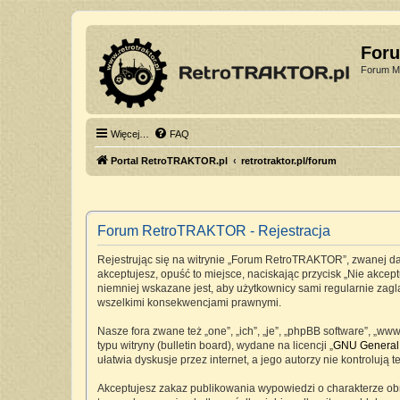
For
Forum Mi
Więcej…
FAQ
Portal RetroTRAKTOR.pl
retrotraktor.pl/forum
Forum RetroTRAKTOR - Rejestracja
Rejestrując się na witrynie „Forum RetroTRAKTOR”, zwanej dale
akceptujesz, opuść to miejsce, naciskając przycisk „Nie akc
niemniej wskazane jest, aby użytkownicy sami regularnie zag
wszelkimi konsekwencjami prawnymi.
Nasze fora zwane też „one”, „ich”, „je”, „phpBB software”, „
typu witryny (bulletin board), wydane na licencji „
GNU General 
ułatwia dyskusje przez internet, a jego autorzy nie kontrolu
Akceptujesz zakaz publikowania wypowiedzi o charakterze ob