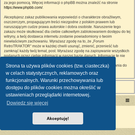
za jego pomocą. Więcej informacji o phpBB można znaleźć na stronie
https://www.phpbb.com/
.
Akceptujesz zakaz publikowania wypowiedzi o charakterze obraźliwym,
oszczerczym, propagującym treści niezgodne z polskim prawem lub
naruszającym cudze prawa autorskie i dobra osobiste. Naruszenie tego
zakazu może skutkować dla ciebie całkowitym zablokowaniem dostępu do tej
witryny, a twój dostawca internetu zostanie powiadomiony o twoim
niewłaściwym zachowaniu. Wyrażasz zgodę na to, że „Forum
RetroTRAKTOR” może w każdej chwili usunąć, zmienić, przenieść lub
zamknąć każdy twój temat, post. Wyrażasz zgodę na zapisywanie wszystkich
podanych przez ciebie informacji w naszej bazie danych. Informacje te nie
będą przekazywane nikomu bez twojej zgody, ale ani „Forum
Strona ta używa plików cookies (tzw. ciasteczka)
RetroTRAKTOR”, ani phpBB nie ponosi odpowiedzialności za włamania do
witryny, podczas których może dojść do kradzieży danych.
w celach statystycznych, reklamowych oraz
funkcjonalnych. Warunki przechowywania lub
dostępu do plików cookies można określić w
ustawieniach przeglądarki internetowej.
Portal RetroTRAKTOR.pl
retrotraktor.pl/forum
Dowiedz się więcej
Technologię dostarcza
phpBB
® Forum Software © phpBB Limited
Polski pakiet językowy dostarcza
phpBB.pl
Akceptuję!
Zasady ochrony danych osobowych
|
Regulamin