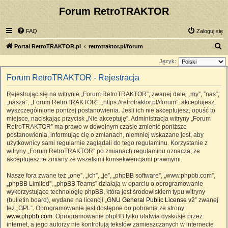
Forum RetroTRAKTOR
FAQ
Zaloguj się
S
Portal RetroTRAKTOR.pl
retrotraktor.pl/forum
z
Język:
u
Forum RetroTRAKTOR - Rejestracja
k
Rejestrując się na witrynie „Forum RetroTRAKTOR”, zwanej dalej „my”, ”nas”,
a
„nasza”, „Forum RetroTRAKTOR”, „https://retrotraktor.pl//forum”, akceptujesz
j
wyszczególnione poniżej postanowienia. Jeśli ich nie akceptujesz, opuść to
miejsce, naciskając przycisk „Nie akceptuję”. Administracja witryny „Forum
RetroTRAKTOR” ma prawo w dowolnym czasie zmienić poniższe
postanowienia, informując cię o zmianach, niemniej wskazane jest, aby
użytkownicy sami regularnie zaglądali do tego regulaminu. Korzystanie z
witryny „Forum RetroTRAKTOR” po zmianach regulaminu oznacza, że
akceptujesz te zmiany ze wszelkimi konsekwencjami prawnymi.
Nasze fora zwane też „one”, „ich”, „je”, „phpBB software”, „www.phpbb.com”,
„phpBB Limited”, „phpBB Teams” działają w oparciu o oprogramowanie
wykorzystujące technologię phpBB, która jest środowiskiem typu witryny
(bulletin board), wydane na licencji „
GNU General Public License v2
” zwanej
też „GPL”. Oprogramowanie jest dostępne do pobrania ze strony
www.phpbb.com
. Oprogramowanie phpBB tylko ułatwia dyskusje przez
internet, a jego autorzy nie kontrolują tekstów zamieszczanych w internecie