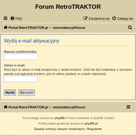
Forum RetroTRAKTOR
FAQ
Zarejestruj się
Zaloguj się
S
Portal RetroTRAKTOR.pl
retrotraktor.pl/forum
z
Wyślij e-mail aktywacyjny
u
k
Nazwa użytkownika:
a
j
Adres e-mail:
Musi być to adres e-mail skojarzony z twoim kontem. Jeśli nie był zmieniany z poziomu
panelu zarządzania kontem, jest to adres podany w czasie rejestracji.
Portal RetroTRAKTOR.pl
retrotraktor.pl/forum
Technologię dostarcza
phpBB
® Forum Software © phpBB Limited
Polski pakiet językowy dostarcza
phpBB.pl
Zasady ochrony danych osobowych
|
Regulamin