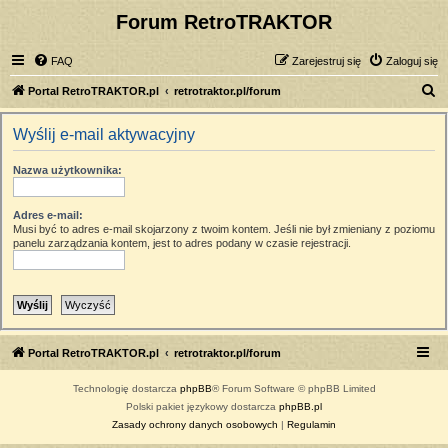
Forum RetroTRAKTOR
FAQ
Zarejestruj się
Zaloguj się
S
Portal RetroTRAKTOR.pl
retrotraktor.pl/forum
z
Wyślij e-mail aktywacyjny
u
k
Nazwa użytkownika:
a
j
Adres e-mail:
Musi być to adres e-mail skojarzony z twoim kontem. Jeśli nie był zmieniany z poziomu
panelu zarządzania kontem, jest to adres podany w czasie rejestracji.
Portal RetroTRAKTOR.pl
retrotraktor.pl/forum
Technologię dostarcza
phpBB
® Forum Software © phpBB Limited
Polski pakiet językowy dostarcza
phpBB.pl
Zasady ochrony danych osobowych
|
Regulamin