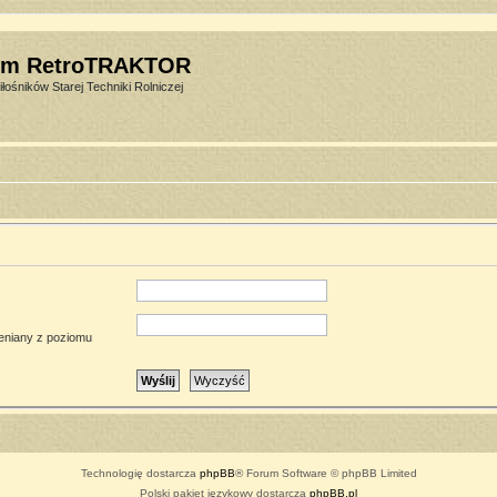
um RetroTRAKTOR
łośników Starej Techniki Rolniczej
ieniany z poziomu
Technologię dostarcza
phpBB
® Forum Software © phpBB Limited
Polski pakiet językowy dostarcza
phpBB.pl