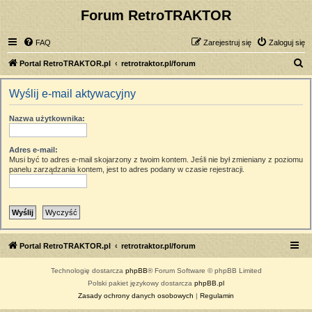
Forum RetroTRAKTOR
FAQ
Zarejestruj się
Zaloguj się
S
Portal RetroTRAKTOR.pl
retrotraktor.pl/forum
z
Wyślij e-mail aktywacyjny
u
k
Nazwa użytkownika:
a
j
Adres e-mail:
Musi być to adres e-mail skojarzony z twoim kontem. Jeśli nie był zmieniany z poziomu
panelu zarządzania kontem, jest to adres podany w czasie rejestracji.
Portal RetroTRAKTOR.pl
retrotraktor.pl/forum
Technologię dostarcza
phpBB
® Forum Software © phpBB Limited
Polski pakiet językowy dostarcza
phpBB.pl
Zasady ochrony danych osobowych
|
Regulamin