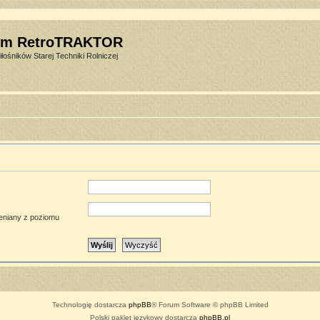
um RetroTRAKTOR
łośników Starej Techniki Rolniczej
ieniany z poziomu
Technologię dostarcza
phpBB
® Forum Software © phpBB Limited
Polski pakiet językowy dostarcza
phpBB.pl