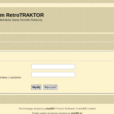
um RetroTRAKTOR
łośników Starej Techniki Rolniczej
ieniany z poziomu
Technologię dostarcza
phpBB
® Forum Software © phpBB Limited
Polski pakiet językowy dostarcza
phpBB.pl