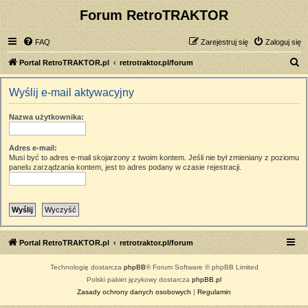
Forum RetroTRAKTOR
FAQ
Zarejestruj się
Zaloguj się
S
Portal RetroTRAKTOR.pl
retrotraktor.pl/forum
z
Wyślij e-mail aktywacyjny
u
k
Nazwa użytkownika:
a
j
Adres e-mail:
Musi być to adres e-mail skojarzony z twoim kontem. Jeśli nie był zmieniany z poziomu
panelu zarządzania kontem, jest to adres podany w czasie rejestracji.
Portal RetroTRAKTOR.pl
retrotraktor.pl/forum
Technologię dostarcza
phpBB
® Forum Software © phpBB Limited
Polski pakiet językowy dostarcza
phpBB.pl
Zasady ochrony danych osobowych
|
Regulamin