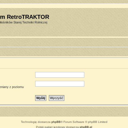
um RetroTRAKTOR
łośników Starej Techniki Rolniczej
ieniany z poziomu
Technologię dostarcza
phpBB
® Forum Software © phpBB Limited
Polski pakiet językowy dostarcza
phpBB.pl