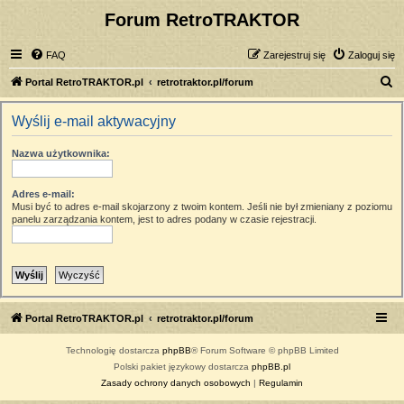
Forum RetroTRAKTOR
FAQ
Zarejestruj się
Zaloguj się
S
Portal RetroTRAKTOR.pl
retrotraktor.pl/forum
z
Wyślij e-mail aktywacyjny
u
k
Nazwa użytkownika:
a
j
Adres e-mail:
Musi być to adres e-mail skojarzony z twoim kontem. Jeśli nie był zmieniany z poziomu
panelu zarządzania kontem, jest to adres podany w czasie rejestracji.
Portal RetroTRAKTOR.pl
retrotraktor.pl/forum
Technologię dostarcza
phpBB
® Forum Software © phpBB Limited
Polski pakiet językowy dostarcza
phpBB.pl
Zasady ochrony danych osobowych
|
Regulamin