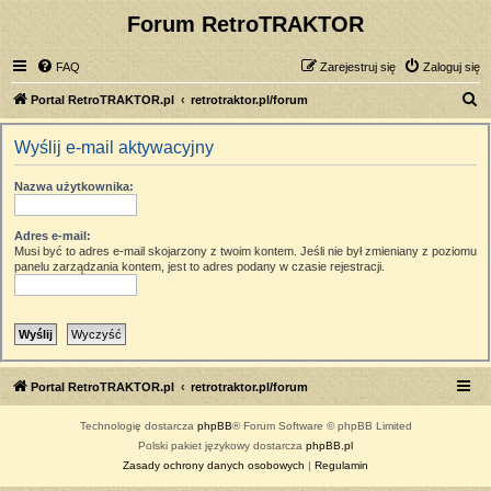
Forum RetroTRAKTOR
FAQ
Zarejestruj się
Zaloguj się
S
Portal RetroTRAKTOR.pl
retrotraktor.pl/forum
z
Wyślij e-mail aktywacyjny
u
k
Nazwa użytkownika:
a
j
Adres e-mail:
Musi być to adres e-mail skojarzony z twoim kontem. Jeśli nie był zmieniany z poziomu
panelu zarządzania kontem, jest to adres podany w czasie rejestracji.
Portal RetroTRAKTOR.pl
retrotraktor.pl/forum
Technologię dostarcza
phpBB
® Forum Software © phpBB Limited
Polski pakiet językowy dostarcza
phpBB.pl
Zasady ochrony danych osobowych
|
Regulamin