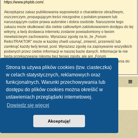
https://www.phpbb.com/
.
Akceptujesz zakaz publikowania wypowiedzi o charakterze obraźliwym,
oszczerczym, propagującym treści niezgodne z polskim prawem lub
naruszającym cudze prawa autorskie i dobra osobiste. Naruszenie tego
zakazu może skutkować dla ciebie całkowitym zablokowaniem dostępu do tej
witryny, a twój dostawca internetu zostanie powiadomiony o twoim
niewłaściwym zachowaniu. Wyrażasz zgodę na to, że „Forum
RetroTRAKTOR” może w każdej chwili usunąć, zmienić, przenieść lub
zamknąć każdy twój temat, post. Wyrażasz zgodę na zapisywanie wszystkich
podanych przez ciebie informacji w naszej bazie danych. Informacje te nie
będą przekazywane nikomu bez twojej zgody, ale ani „Forum
RetroTRAKTOR”, ani phpBB nie ponosi odpowiedzialności za włamania do
witryny, podczas których może dojść do kradzieży danych.
Strona ta używa plików cookies (tzw. ciasteczka)
w celach statystycznych, reklamowych oraz
funkcjonalnych. Warunki przechowywania lub
Portal RetroTRAKTOR.pl
retrotraktor.pl/forum
dostępu do plików cookies można określić w
Technologię dostarcza
phpBB
® Forum Software © phpBB Limited
ustawieniach przeglądarki internetowej.
Polski pakiet językowy dostarcza
phpBB.pl
Zasady ochrony danych osobowych
|
Regulamin
Dowiedz się więcej
Akceptuję!