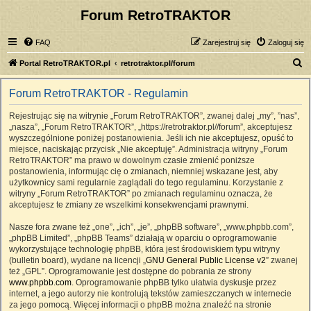
Forum RetroTRAKTOR
FAQ
Zarejestruj się
Zaloguj się
S
Portal RetroTRAKTOR.pl
retrotraktor.pl/forum
z
Forum RetroTRAKTOR - Regulamin
u
k
Rejestrując się na witrynie „Forum RetroTRAKTOR”, zwanej dalej „my”, ”nas”,
„nasza”, „Forum RetroTRAKTOR”, „https://retrotraktor.pl//forum”, akceptujesz
a
wyszczególnione poniżej postanowienia. Jeśli ich nie akceptujesz, opuść to
j
miejsce, naciskając przycisk „Nie akceptuję”. Administracja witryny „Forum
RetroTRAKTOR” ma prawo w dowolnym czasie zmienić poniższe
postanowienia, informując cię o zmianach, niemniej wskazane jest, aby
użytkownicy sami regularnie zaglądali do tego regulaminu. Korzystanie z
witryny „Forum RetroTRAKTOR” po zmianach regulaminu oznacza, że
akceptujesz te zmiany ze wszelkimi konsekwencjami prawnymi.
Nasze fora zwane też „one”, „ich”, „je”, „phpBB software”, „www.phpbb.com”,
„phpBB Limited”, „phpBB Teams” działają w oparciu o oprogramowanie
wykorzystujące technologię phpBB, która jest środowiskiem typu witryny
(bulletin board), wydane na licencji „
GNU General Public License v2
” zwanej
też „GPL”. Oprogramowanie jest dostępne do pobrania ze strony
www.phpbb.com
. Oprogramowanie phpBB tylko ułatwia dyskusje przez
internet, a jego autorzy nie kontrolują tekstów zamieszczanych w internecie
za jego pomocą. Więcej informacji o phpBB można znaleźć na stronie