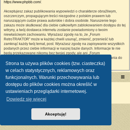
https://www.phpbb.com/
.
Akceptujesz zakaz publikowania wypowiedzi o charakterze obraźliwym,
oszczerczym, propagującym treści niezgodne z polskim prawem lub
naruszającym cudze prawa autorskie i dobra osobiste. Naruszenie tego
zakazu może skutkować dla ciebie całkowitym zablokowaniem dostępu do tej
witryny, a twój dostawca internetu zostanie powiadomiony o twoim
niewłaściwym zachowaniu. Wyrażasz zgodę na to, że „Forum
RetroTRAKTOR” może w każdej chwili usunąć, zmienić, przenieść lub
zamknąć każdy twój temat, post. Wyrażasz zgodę na zapisywanie wszystkich
podanych przez ciebie informacji w naszej bazie danych. Informacje te nie
będą przekazywane nikomu bez twojej zgody, ale ani „Forum
RetroTRAKTOR”, ani phpBB nie ponosi odpowiedzialności za włamania do
witryny, podczas których może dojść do kradzieży danych.
Strona ta używa plików cookies (tzw. ciasteczka)
w celach statystycznych, reklamowych oraz
funkcjonalnych. Warunki przechowywania lub
Portal RetroTRAKTOR.pl
retrotraktor.pl/forum
dostępu do plików cookies można określić w
Technologię dostarcza
phpBB
® Forum Software © phpBB Limited
ustawieniach przeglądarki internetowej.
Polski pakiet językowy dostarcza
phpBB.pl
Zasady ochrony danych osobowych
|
Regulamin
Dowiedz się więcej
Akceptuję!