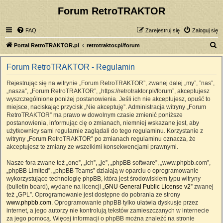
Forum RetroTRAKTOR
FAQ
Zarejestruj się
Zaloguj się
S
Portal RetroTRAKTOR.pl
retrotraktor.pl/forum
z
Forum RetroTRAKTOR - Regulamin
u
k
Rejestrując się na witrynie „Forum RetroTRAKTOR”, zwanej dalej „my”, ”nas”,
„nasza”, „Forum RetroTRAKTOR”, „https://retrotraktor.pl//forum”, akceptujesz
a
wyszczególnione poniżej postanowienia. Jeśli ich nie akceptujesz, opuść to
j
miejsce, naciskając przycisk „Nie akceptuję”. Administracja witryny „Forum
RetroTRAKTOR” ma prawo w dowolnym czasie zmienić poniższe
postanowienia, informując cię o zmianach, niemniej wskazane jest, aby
użytkownicy sami regularnie zaglądali do tego regulaminu. Korzystanie z
witryny „Forum RetroTRAKTOR” po zmianach regulaminu oznacza, że
akceptujesz te zmiany ze wszelkimi konsekwencjami prawnymi.
Nasze fora zwane też „one”, „ich”, „je”, „phpBB software”, „www.phpbb.com”,
„phpBB Limited”, „phpBB Teams” działają w oparciu o oprogramowanie
wykorzystujące technologię phpBB, która jest środowiskiem typu witryny
(bulletin board), wydane na licencji „
GNU General Public License v2
” zwanej
też „GPL”. Oprogramowanie jest dostępne do pobrania ze strony
www.phpbb.com
. Oprogramowanie phpBB tylko ułatwia dyskusje przez
internet, a jego autorzy nie kontrolują tekstów zamieszczanych w internecie
za jego pomocą. Więcej informacji o phpBB można znaleźć na stronie