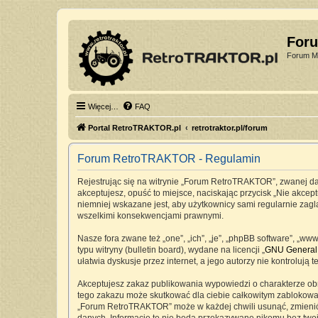
For
Forum Mi
Więcej…
FAQ
Portal RetroTRAKTOR.pl
retrotraktor.pl/forum
Forum RetroTRAKTOR - Regulamin
Rejestrując się na witrynie „Forum RetroTRAKTOR”, zwanej dale
akceptujesz, opuść to miejsce, naciskając przycisk „Nie akc
niemniej wskazane jest, aby użytkownicy sami regularnie zag
wszelkimi konsekwencjami prawnymi.
Nasze fora zwane też „one”, „ich”, „je”, „phpBB software”, „
typu witryny (bulletin board), wydane na licencji „
GNU General 
ułatwia dyskusje przez internet, a jego autorzy nie kontrolu
Akceptujesz zakaz publikowania wypowiedzi o charakterze ob
tego zakazu może skutkować dla ciebie całkowitym zablokowan
„Forum RetroTRAKTOR” może w każdej chwili usunąć, zmienić, 