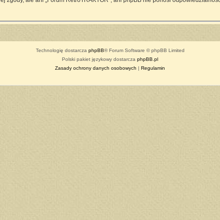
ej zgody, ale ani „Forum RetroTRAKTOR”, ani phpBB nie ponosi odpowiedzialności
Technologię dostarcza
phpBB
® Forum Software © phpBB Limited
Polski pakiet językowy dostarcza
phpBB.pl
Zasady ochrony danych osobowych
|
Regulamin