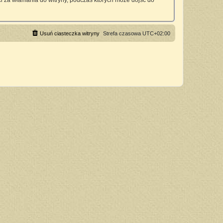
 za włamania do witryny, podczas których może dojść do
Usuń ciasteczka witryny
Strefa czasowa
UTC+02:00