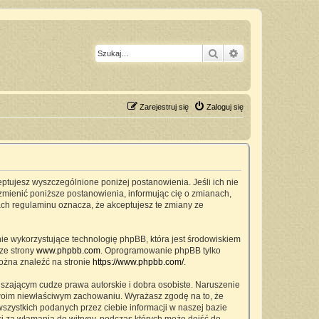
Szukaj
Wyszukiwanie z
Zarejestruj się
Zaloguj się
ceptujesz wyszczególnione poniżej postanowienia. Jeśli ich nie
zmienić poniższe postanowienia, informując cię o zmianach,
ach regulaminu oznacza, że akceptujesz te zmiany ze
nie wykorzystujące technologię phpBB, która jest środowiskiem
ze strony
www.phpbb.com
. Oprogramowanie phpBB tylko
można znaleźć na stronie
https://www.phpbb.com/
.
szającym cudze prawa autorskie i dobra osobiste. Naruszenie
twoim niewłaściwym zachowaniu. Wyrażasz zgodę na to, że
zystkich podanych przez ciebie informacji w naszej bazie