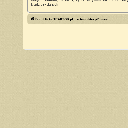
danych. Informacje te nie będą przekazywane nikomu bez twoj
kradzieży danych.
Portal RetroTRAKTOR.pl
retrotraktor.pl/forum