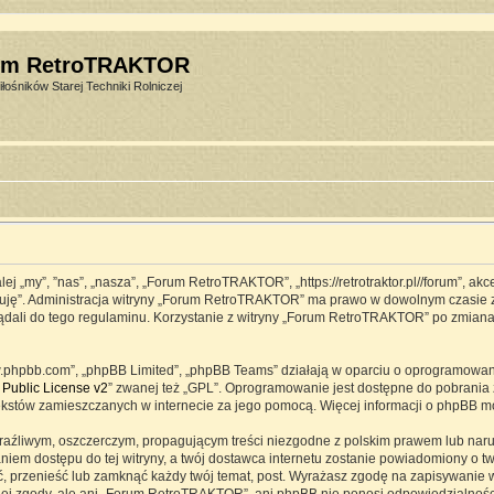
um RetroTRAKTOR
łośników Starej Techniki Rolniczej
j „my”, ”nas”, „nasza”, „Forum RetroTRAKTOR”, „https://retrotraktor.pl//forum”, ak
eptuję”. Administracja witryny „Forum RetroTRAKTOR” ma prawo w dowolnym czasie 
lądali do tego regulaminu. Korzystanie z witryny „Forum RetroTRAKTOR” po zmian
www.phpbb.com”, „phpBB Limited”, „phpBB Teams” działają w oparciu o oprogramowa
Public License v2
” zwanej też „GPL”. Oprogramowanie jest dostępne do pobrania 
ją tekstów zamieszczanych w internecie za jego pomocą. Więcej informacji o phpBB 
raźliwym, oszczerczym, propagującym treści niezgodne z polskim prawem lub naru
iem dostępu do tej witryny, a twój dostawca internetu zostanie powiadomiony o 
przenieść lub zamknąć każdy twój temat, post. Wyrażasz zgodę na zapisywanie ws