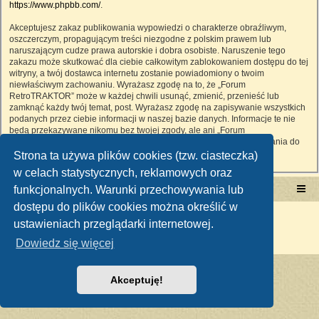
https://www.phpbb.com/
.
Akceptujesz zakaz publikowania wypowiedzi o charakterze obraźliwym,
oszczerczym, propagującym treści niezgodne z polskim prawem lub
naruszającym cudze prawa autorskie i dobra osobiste. Naruszenie tego
zakazu może skutkować dla ciebie całkowitym zablokowaniem dostępu do tej
witryny, a twój dostawca internetu zostanie powiadomiony o twoim
niewłaściwym zachowaniu. Wyrażasz zgodę na to, że „Forum
RetroTRAKTOR” może w każdej chwili usunąć, zmienić, przenieść lub
zamknąć każdy twój temat, post. Wyrażasz zgodę na zapisywanie wszystkich
podanych przez ciebie informacji w naszej bazie danych. Informacje te nie
będą przekazywane nikomu bez twojej zgody, ale ani „Forum
RetroTRAKTOR”, ani phpBB nie ponosi odpowiedzialności za włamania do
witryny, podczas których może dojść do kradzieży danych.
Strona ta używa plików cookies (tzw. ciasteczka)
w celach statystycznych, reklamowych oraz
funkcjonalnych. Warunki przechowywania lub
Portal RetroTRAKTOR.pl
retrotraktor.pl/forum
dostępu do plików cookies można określić w
Technologię dostarcza
phpBB
® Forum Software © phpBB Limited
ustawieniach przeglądarki internetowej.
Polski pakiet językowy dostarcza
phpBB.pl
Zasady ochrony danych osobowych
|
Regulamin
Dowiedz się więcej
Akceptuję!