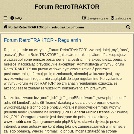
Forum RetroTRAKTOR
FAQ
Zarejestruj się
Zaloguj się
S
Portal RetroTRAKTOR.pl
retrotraktor.pl/forum
z
Forum RetroTRAKTOR - Regulamin
u
k
Rejestrując się na witrynie „Forum RetroTRAKTOR”, zwanej dalej „my”, ”nas”,
„nasza”, „Forum RetroTRAKTOR”, „https://retrotraktor.pl//forum”, akceptujesz
a
wyszczególnione poniżej postanowienia. Jeśli ich nie akceptujesz, opuść to
j
miejsce, naciskając przycisk „Nie akceptuję”. Administracja witryny „Forum
RetroTRAKTOR” ma prawo w dowolnym czasie zmienić poniższe
postanowienia, informując cię o zmianach, niemniej wskazane jest, aby
użytkownicy sami regularnie zaglądali do tego regulaminu. Korzystanie z
witryny „Forum RetroTRAKTOR” po zmianach regulaminu oznacza, że
akceptujesz te zmiany ze wszelkimi konsekwencjami prawnymi.
Nasze fora zwane też „one”, „ich”, „je”, „phpBB software”, „www.phpbb.com”,
„phpBB Limited”, „phpBB Teams” działają w oparciu o oprogramowanie
wykorzystujące technologię phpBB, która jest środowiskiem typu witryny
(bulletin board), wydane na licencji „
GNU General Public License v2
” zwanej
też „GPL”. Oprogramowanie jest dostępne do pobrania ze strony
www.phpbb.com
. Oprogramowanie phpBB tylko ułatwia dyskusje przez
internet, a jego autorzy nie kontrolują tekstów zamieszczanych w internecie
za jego pomocą. Więcej informacji o phpBB można znaleźć na stronie