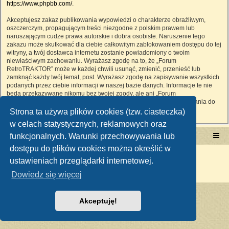
https://www.phpbb.com/
.
Akceptujesz zakaz publikowania wypowiedzi o charakterze obraźliwym,
oszczerczym, propagującym treści niezgodne z polskim prawem lub
naruszającym cudze prawa autorskie i dobra osobiste. Naruszenie tego
zakazu może skutkować dla ciebie całkowitym zablokowaniem dostępu do tej
witryny, a twój dostawca internetu zostanie powiadomiony o twoim
niewłaściwym zachowaniu. Wyrażasz zgodę na to, że „Forum
RetroTRAKTOR” może w każdej chwili usunąć, zmienić, przenieść lub
zamknąć każdy twój temat, post. Wyrażasz zgodę na zapisywanie wszystkich
podanych przez ciebie informacji w naszej bazie danych. Informacje te nie
będą przekazywane nikomu bez twojej zgody, ale ani „Forum
RetroTRAKTOR”, ani phpBB nie ponosi odpowiedzialności za włamania do
witryny, podczas których może dojść do kradzieży danych.
Strona ta używa plików cookies (tzw. ciasteczka)
w celach statystycznych, reklamowych oraz
funkcjonalnych. Warunki przechowywania lub
Portal RetroTRAKTOR.pl
retrotraktor.pl/forum
dostępu do plików cookies można określić w
Technologię dostarcza
phpBB
® Forum Software © phpBB Limited
ustawieniach przeglądarki internetowej.
Polski pakiet językowy dostarcza
phpBB.pl
Zasady ochrony danych osobowych
|
Regulamin
Dowiedz się więcej
Akceptuję!