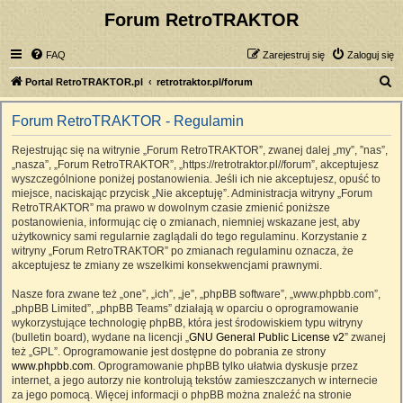
Forum RetroTRAKTOR
FAQ
Zarejestruj się
Zaloguj się
S
Portal RetroTRAKTOR.pl
retrotraktor.pl/forum
z
Forum RetroTRAKTOR - Regulamin
u
k
Rejestrując się na witrynie „Forum RetroTRAKTOR”, zwanej dalej „my”, ”nas”,
„nasza”, „Forum RetroTRAKTOR”, „https://retrotraktor.pl//forum”, akceptujesz
a
wyszczególnione poniżej postanowienia. Jeśli ich nie akceptujesz, opuść to
j
miejsce, naciskając przycisk „Nie akceptuję”. Administracja witryny „Forum
RetroTRAKTOR” ma prawo w dowolnym czasie zmienić poniższe
postanowienia, informując cię o zmianach, niemniej wskazane jest, aby
użytkownicy sami regularnie zaglądali do tego regulaminu. Korzystanie z
witryny „Forum RetroTRAKTOR” po zmianach regulaminu oznacza, że
akceptujesz te zmiany ze wszelkimi konsekwencjami prawnymi.
Nasze fora zwane też „one”, „ich”, „je”, „phpBB software”, „www.phpbb.com”,
„phpBB Limited”, „phpBB Teams” działają w oparciu o oprogramowanie
wykorzystujące technologię phpBB, która jest środowiskiem typu witryny
(bulletin board), wydane na licencji „
GNU General Public License v2
” zwanej
też „GPL”. Oprogramowanie jest dostępne do pobrania ze strony
www.phpbb.com
. Oprogramowanie phpBB tylko ułatwia dyskusje przez
internet, a jego autorzy nie kontrolują tekstów zamieszczanych w internecie
za jego pomocą. Więcej informacji o phpBB można znaleźć na stronie