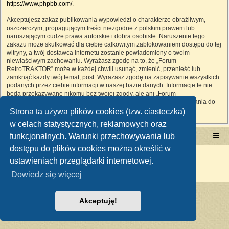
https://www.phpbb.com/
.
Akceptujesz zakaz publikowania wypowiedzi o charakterze obraźliwym,
oszczerczym, propagującym treści niezgodne z polskim prawem lub
naruszającym cudze prawa autorskie i dobra osobiste. Naruszenie tego
zakazu może skutkować dla ciebie całkowitym zablokowaniem dostępu do tej
witryny, a twój dostawca internetu zostanie powiadomiony o twoim
niewłaściwym zachowaniu. Wyrażasz zgodę na to, że „Forum
RetroTRAKTOR” może w każdej chwili usunąć, zmienić, przenieść lub
zamknąć każdy twój temat, post. Wyrażasz zgodę na zapisywanie wszystkich
podanych przez ciebie informacji w naszej bazie danych. Informacje te nie
będą przekazywane nikomu bez twojej zgody, ale ani „Forum
RetroTRAKTOR”, ani phpBB nie ponosi odpowiedzialności za włamania do
witryny, podczas których może dojść do kradzieży danych.
Strona ta używa plików cookies (tzw. ciasteczka)
w celach statystycznych, reklamowych oraz
funkcjonalnych. Warunki przechowywania lub
Portal RetroTRAKTOR.pl
retrotraktor.pl/forum
dostępu do plików cookies można określić w
Technologię dostarcza
phpBB
® Forum Software © phpBB Limited
ustawieniach przeglądarki internetowej.
Polski pakiet językowy dostarcza
phpBB.pl
Zasady ochrony danych osobowych
|
Regulamin
Dowiedz się więcej
Akceptuję!