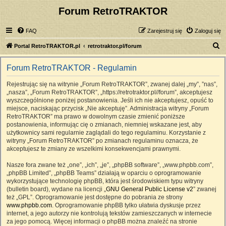
Forum RetroTRAKTOR
FAQ
Zarejestruj się
Zaloguj się
S
Portal RetroTRAKTOR.pl
retrotraktor.pl/forum
z
Forum RetroTRAKTOR - Regulamin
u
k
Rejestrując się na witrynie „Forum RetroTRAKTOR”, zwanej dalej „my”, ”nas”,
„nasza”, „Forum RetroTRAKTOR”, „https://retrotraktor.pl//forum”, akceptujesz
a
wyszczególnione poniżej postanowienia. Jeśli ich nie akceptujesz, opuść to
j
miejsce, naciskając przycisk „Nie akceptuję”. Administracja witryny „Forum
RetroTRAKTOR” ma prawo w dowolnym czasie zmienić poniższe
postanowienia, informując cię o zmianach, niemniej wskazane jest, aby
użytkownicy sami regularnie zaglądali do tego regulaminu. Korzystanie z
witryny „Forum RetroTRAKTOR” po zmianach regulaminu oznacza, że
akceptujesz te zmiany ze wszelkimi konsekwencjami prawnymi.
Nasze fora zwane też „one”, „ich”, „je”, „phpBB software”, „www.phpbb.com”,
„phpBB Limited”, „phpBB Teams” działają w oparciu o oprogramowanie
wykorzystujące technologię phpBB, która jest środowiskiem typu witryny
(bulletin board), wydane na licencji „
GNU General Public License v2
” zwanej
też „GPL”. Oprogramowanie jest dostępne do pobrania ze strony
www.phpbb.com
. Oprogramowanie phpBB tylko ułatwia dyskusje przez
internet, a jego autorzy nie kontrolują tekstów zamieszczanych w internecie
za jego pomocą. Więcej informacji o phpBB można znaleźć na stronie