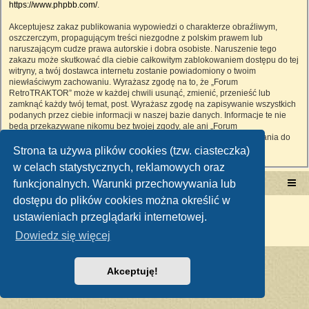
https://www.phpbb.com/
.
Akceptujesz zakaz publikowania wypowiedzi o charakterze obraźliwym,
oszczerczym, propagującym treści niezgodne z polskim prawem lub
naruszającym cudze prawa autorskie i dobra osobiste. Naruszenie tego
zakazu może skutkować dla ciebie całkowitym zablokowaniem dostępu do tej
witryny, a twój dostawca internetu zostanie powiadomiony o twoim
niewłaściwym zachowaniu. Wyrażasz zgodę na to, że „Forum
RetroTRAKTOR” może w każdej chwili usunąć, zmienić, przenieść lub
zamknąć każdy twój temat, post. Wyrażasz zgodę na zapisywanie wszystkich
podanych przez ciebie informacji w naszej bazie danych. Informacje te nie
będą przekazywane nikomu bez twojej zgody, ale ani „Forum
RetroTRAKTOR”, ani phpBB nie ponosi odpowiedzialności za włamania do
witryny, podczas których może dojść do kradzieży danych.
Strona ta używa plików cookies (tzw. ciasteczka)
w celach statystycznych, reklamowych oraz
funkcjonalnych. Warunki przechowywania lub
Portal RetroTRAKTOR.pl
retrotraktor.pl/forum
dostępu do plików cookies można określić w
Technologię dostarcza
phpBB
® Forum Software © phpBB Limited
ustawieniach przeglądarki internetowej.
Polski pakiet językowy dostarcza
phpBB.pl
Zasady ochrony danych osobowych
|
Regulamin
Dowiedz się więcej
Akceptuję!