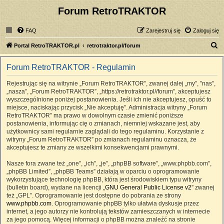
Forum RetroTRAKTOR
FAQ
Zarejestruj się
Zaloguj się
S
Portal RetroTRAKTOR.pl
retrotraktor.pl/forum
z
Forum RetroTRAKTOR - Regulamin
u
k
Rejestrując się na witrynie „Forum RetroTRAKTOR”, zwanej dalej „my”, ”nas”,
„nasza”, „Forum RetroTRAKTOR”, „https://retrotraktor.pl//forum”, akceptujesz
a
wyszczególnione poniżej postanowienia. Jeśli ich nie akceptujesz, opuść to
j
miejsce, naciskając przycisk „Nie akceptuję”. Administracja witryny „Forum
RetroTRAKTOR” ma prawo w dowolnym czasie zmienić poniższe
postanowienia, informując cię o zmianach, niemniej wskazane jest, aby
użytkownicy sami regularnie zaglądali do tego regulaminu. Korzystanie z
witryny „Forum RetroTRAKTOR” po zmianach regulaminu oznacza, że
akceptujesz te zmiany ze wszelkimi konsekwencjami prawnymi.
Nasze fora zwane też „one”, „ich”, „je”, „phpBB software”, „www.phpbb.com”,
„phpBB Limited”, „phpBB Teams” działają w oparciu o oprogramowanie
wykorzystujące technologię phpBB, która jest środowiskiem typu witryny
(bulletin board), wydane na licencji „
GNU General Public License v2
” zwanej
też „GPL”. Oprogramowanie jest dostępne do pobrania ze strony
www.phpbb.com
. Oprogramowanie phpBB tylko ułatwia dyskusje przez
internet, a jego autorzy nie kontrolują tekstów zamieszczanych w internecie
za jego pomocą. Więcej informacji o phpBB można znaleźć na stronie