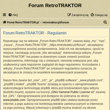
Forum RetroTRAKTOR
FAQ
Zarejestruj się
Zaloguj się
S
Portal RetroTRAKTOR.pl
retrotraktor.pl/forum
z
Forum RetroTRAKTOR - Regulamin
u
k
Rejestrując się na witrynie „Forum RetroTRAKTOR”, zwanej dalej „my”, ”nas”,
„nasza”, „Forum RetroTRAKTOR”, „https://retrotraktor.pl//forum”, akceptujesz
a
wyszczególnione poniżej postanowienia. Jeśli ich nie akceptujesz, opuść to
j
miejsce, naciskając przycisk „Nie akceptuję”. Administracja witryny „Forum
RetroTRAKTOR” ma prawo w dowolnym czasie zmienić poniższe
postanowienia, informując cię o zmianach, niemniej wskazane jest, aby
użytkownicy sami regularnie zaglądali do tego regulaminu. Korzystanie z
witryny „Forum RetroTRAKTOR” po zmianach regulaminu oznacza, że
akceptujesz te zmiany ze wszelkimi konsekwencjami prawnymi.
Nasze fora zwane też „one”, „ich”, „je”, „phpBB software”, „www.phpbb.com”,
„phpBB Limited”, „phpBB Teams” działają w oparciu o oprogramowanie
wykorzystujące technologię phpBB, która jest środowiskiem typu witryny
(bulletin board), wydane na licencji „
GNU General Public License v2
” zwanej
też „GPL”. Oprogramowanie jest dostępne do pobrania ze strony
www.phpbb.com
. Oprogramowanie phpBB tylko ułatwia dyskusje przez
internet, a jego autorzy nie kontrolują tekstów zamieszczanych w internecie
za jego pomocą. Więcej informacji o phpBB można znaleźć na stronie