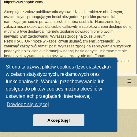
https://www.phpbb.com/
.
Akceptujesz zakaz publikowania wypowiedzi o charakterze obraźliwym,
oszczerczym, propagującym treści niezgodne z polskim prawem lub
naruszającym cudze prawa autorskie i dobra osobiste. Naruszenie tego
zakazu może skutkować dla ciebie całkowitym zablokowaniem dostępu do tej
witryny, a twój dostawca internetu zostanie powiadomiony o twoim
niewłaściwym zachowaniu. Wyrażasz zgodę na to, że „Forum
RetroTRAKTOR” może w każdej chwili usunąć, zmienić, przenieść lub
zamknąć każdy twój temat, post. Wyrażasz zgodę na zapisywanie wszystkich
podanych przez ciebie informacji w naszej bazie danych. Informacje te nie
będą przekazywane nikomu bez twojej zgody, ale ani „Forum
RetroTRAKTOR”, ani phpBB nie ponosi odpowiedzialności za włamania do
witryny, podczas których może dojść do kradzieży danych.
Strona ta używa plików cookies (tzw. ciasteczka)
w celach statystycznych, reklamowych oraz
funkcjonalnych. Warunki przechowywania lub
Portal RetroTRAKTOR.pl
retrotraktor.pl/forum
dostępu do plików cookies można określić w
Technologię dostarcza
phpBB
® Forum Software © phpBB Limited
ustawieniach przeglądarki internetowej.
Polski pakiet językowy dostarcza
phpBB.pl
Zasady ochrony danych osobowych
|
Regulamin
Dowiedz się więcej
Akceptuję!