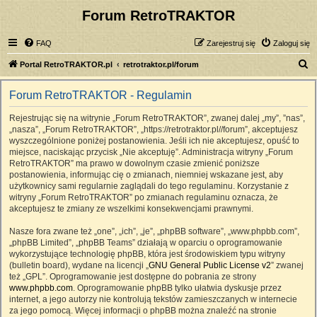
Forum RetroTRAKTOR
FAQ
Zarejestruj się
Zaloguj się
S
Portal RetroTRAKTOR.pl
retrotraktor.pl/forum
z
Forum RetroTRAKTOR - Regulamin
u
k
Rejestrując się na witrynie „Forum RetroTRAKTOR”, zwanej dalej „my”, ”nas”,
„nasza”, „Forum RetroTRAKTOR”, „https://retrotraktor.pl//forum”, akceptujesz
a
wyszczególnione poniżej postanowienia. Jeśli ich nie akceptujesz, opuść to
j
miejsce, naciskając przycisk „Nie akceptuję”. Administracja witryny „Forum
RetroTRAKTOR” ma prawo w dowolnym czasie zmienić poniższe
postanowienia, informując cię o zmianach, niemniej wskazane jest, aby
użytkownicy sami regularnie zaglądali do tego regulaminu. Korzystanie z
witryny „Forum RetroTRAKTOR” po zmianach regulaminu oznacza, że
akceptujesz te zmiany ze wszelkimi konsekwencjami prawnymi.
Nasze fora zwane też „one”, „ich”, „je”, „phpBB software”, „www.phpbb.com”,
„phpBB Limited”, „phpBB Teams” działają w oparciu o oprogramowanie
wykorzystujące technologię phpBB, która jest środowiskiem typu witryny
(bulletin board), wydane na licencji „
GNU General Public License v2
” zwanej
też „GPL”. Oprogramowanie jest dostępne do pobrania ze strony
www.phpbb.com
. Oprogramowanie phpBB tylko ułatwia dyskusje przez
internet, a jego autorzy nie kontrolują tekstów zamieszczanych w internecie
za jego pomocą. Więcej informacji o phpBB można znaleźć na stronie