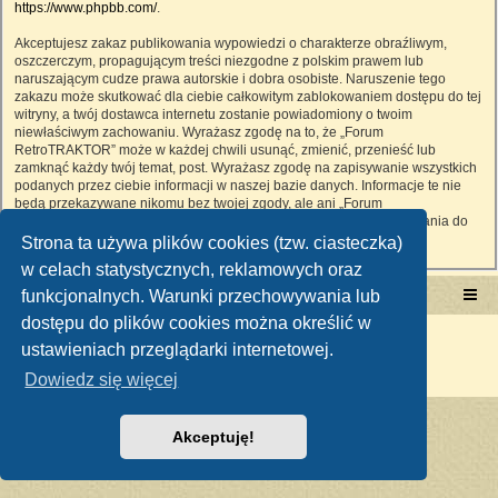
https://www.phpbb.com/
.
Akceptujesz zakaz publikowania wypowiedzi o charakterze obraźliwym,
oszczerczym, propagującym treści niezgodne z polskim prawem lub
naruszającym cudze prawa autorskie i dobra osobiste. Naruszenie tego
zakazu może skutkować dla ciebie całkowitym zablokowaniem dostępu do tej
witryny, a twój dostawca internetu zostanie powiadomiony o twoim
niewłaściwym zachowaniu. Wyrażasz zgodę na to, że „Forum
RetroTRAKTOR” może w każdej chwili usunąć, zmienić, przenieść lub
zamknąć każdy twój temat, post. Wyrażasz zgodę na zapisywanie wszystkich
podanych przez ciebie informacji w naszej bazie danych. Informacje te nie
będą przekazywane nikomu bez twojej zgody, ale ani „Forum
RetroTRAKTOR”, ani phpBB nie ponosi odpowiedzialności za włamania do
witryny, podczas których może dojść do kradzieży danych.
Strona ta używa plików cookies (tzw. ciasteczka)
w celach statystycznych, reklamowych oraz
funkcjonalnych. Warunki przechowywania lub
Portal RetroTRAKTOR.pl
retrotraktor.pl/forum
dostępu do plików cookies można określić w
Technologię dostarcza
phpBB
® Forum Software © phpBB Limited
ustawieniach przeglądarki internetowej.
Polski pakiet językowy dostarcza
phpBB.pl
Zasady ochrony danych osobowych
|
Regulamin
Dowiedz się więcej
Akceptuję!