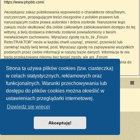
https://www.phpbb.com/
.
Akceptujesz zakaz publikowania wypowiedzi o charakterze obraźliwym,
oszczerczym, propagującym treści niezgodne z polskim prawem lub
naruszającym cudze prawa autorskie i dobra osobiste. Naruszenie tego
zakazu może skutkować dla ciebie całkowitym zablokowaniem dostępu do tej
witryny, a twój dostawca internetu zostanie powiadomiony o twoim
niewłaściwym zachowaniu. Wyrażasz zgodę na to, że „Forum
RetroTRAKTOR” może w każdej chwili usunąć, zmienić, przenieść lub
zamknąć każdy twój temat, post. Wyrażasz zgodę na zapisywanie wszystkich
podanych przez ciebie informacji w naszej bazie danych. Informacje te nie
będą przekazywane nikomu bez twojej zgody, ale ani „Forum
RetroTRAKTOR”, ani phpBB nie ponosi odpowiedzialności za włamania do
witryny, podczas których może dojść do kradzieży danych.
Strona ta używa plików cookies (tzw. ciasteczka)
w celach statystycznych, reklamowych oraz
funkcjonalnych. Warunki przechowywania lub
Portal RetroTRAKTOR.pl
retrotraktor.pl/forum
dostępu do plików cookies można określić w
Technologię dostarcza
phpBB
® Forum Software © phpBB Limited
ustawieniach przeglądarki internetowej.
Polski pakiet językowy dostarcza
phpBB.pl
Zasady ochrony danych osobowych
|
Regulamin
Dowiedz się więcej
Akceptuję!