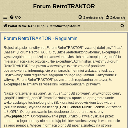
Forum RetroTRAKTOR
FAQ
Zarejestruj się
Zaloguj się
S
Portal RetroTRAKTOR.pl
retrotraktor.pl/forum
z
Forum RetroTRAKTOR - Regulamin
u
k
Rejestrując się na witrynie „Forum RetroTRAKTOR”, zwanej dalej „my”, ”nas”,
„nasza”, „Forum RetroTRAKTOR”, „https://retrotraktor.pl//forum”, akceptujesz
a
wyszczególnione poniżej postanowienia. Jeśli ich nie akceptujesz, opuść to
j
miejsce, naciskając przycisk „Nie akceptuję”. Administracja witryny „Forum
RetroTRAKTOR” ma prawo w dowolnym czasie zmienić poniższe
postanowienia, informując cię o zmianach, niemniej wskazane jest, aby
użytkownicy sami regularnie zaglądali do tego regulaminu. Korzystanie z
witryny „Forum RetroTRAKTOR” po zmianach regulaminu oznacza, że
akceptujesz te zmiany ze wszelkimi konsekwencjami prawnymi.
Nasze fora zwane też „one”, „ich”, „je”, „phpBB software”, „www.phpbb.com”,
„phpBB Limited”, „phpBB Teams” działają w oparciu o oprogramowanie
wykorzystujące technologię phpBB, która jest środowiskiem typu witryny
(bulletin board), wydane na licencji „
GNU General Public License v2
” zwanej
też „GPL”. Oprogramowanie jest dostępne do pobrania ze strony
www.phpbb.com
. Oprogramowanie phpBB tylko ułatwia dyskusje przez
internet, a jego autorzy nie kontrolują tekstów zamieszczanych w internecie
za jego pomocą. Więcej informacji o phpBB można znaleźć na stronie