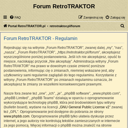
Forum RetroTRAKTOR
FAQ
Zarejestruj się
Zaloguj się
S
Portal RetroTRAKTOR.pl
retrotraktor.pl/forum
z
Forum RetroTRAKTOR - Regulamin
u
k
Rejestrując się na witrynie „Forum RetroTRAKTOR”, zwanej dalej „my”, ”nas”,
„nasza”, „Forum RetroTRAKTOR”, „https://retrotraktor.pl//forum”, akceptujesz
a
wyszczególnione poniżej postanowienia. Jeśli ich nie akceptujesz, opuść to
j
miejsce, naciskając przycisk „Nie akceptuję”. Administracja witryny „Forum
RetroTRAKTOR” ma prawo w dowolnym czasie zmienić poniższe
postanowienia, informując cię o zmianach, niemniej wskazane jest, aby
użytkownicy sami regularnie zaglądali do tego regulaminu. Korzystanie z
witryny „Forum RetroTRAKTOR” po zmianach regulaminu oznacza, że
akceptujesz te zmiany ze wszelkimi konsekwencjami prawnymi.
Nasze fora zwane też „one”, „ich”, „je”, „phpBB software”, „www.phpbb.com”,
„phpBB Limited”, „phpBB Teams” działają w oparciu o oprogramowanie
wykorzystujące technologię phpBB, która jest środowiskiem typu witryny
(bulletin board), wydane na licencji „
GNU General Public License v2
” zwanej
też „GPL”. Oprogramowanie jest dostępne do pobrania ze strony
www.phpbb.com
. Oprogramowanie phpBB tylko ułatwia dyskusje przez
internet, a jego autorzy nie kontrolują tekstów zamieszczanych w internecie
za jego pomocą. Więcej informacji o phpBB można znaleźć na stronie