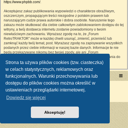
https://www.phpbb.com/
.
Akceptujesz zakaz publikowania wypowiedzi o charakterze obraźliwym,
oszczerczym, propagującym treści niezgodne z polskim prawem lub
naruszającym cudze prawa autorskie i dobra osobiste. Naruszenie tego
zakazu może skutkować dla ciebie całkowitym zablokowaniem dostępu do tej
witryny, a twój dostawca internetu zostanie powiadomiony o twoim
niewłaściwym zachowaniu. Wyrażasz zgodę na to, że „Forum
RetroTRAKTOR” może w każdej chwili usunąć, zmienić, przenieść lub
zamknąć każdy twój temat, post. Wyrażasz zgodę na zapisywanie wszystkich
podanych przez ciebie informacji w naszej bazie danych. Informacje te nie
będą przekazywane nikomu bez twojej zgody, ale ani „Forum
RetroTRAKTOR”, ani phpBB nie ponosi odpowiedzialności za włamania do
witryny, podczas których może dojść do kradzieży danych.
Strona ta używa plików cookies (tzw. ciasteczka)
w celach statystycznych, reklamowych oraz
funkcjonalnych. Warunki przechowywania lub
Portal RetroTRAKTOR.pl
retrotraktor.pl/forum
dostępu do plików cookies można określić w
Technologię dostarcza
phpBB
® Forum Software © phpBB Limited
ustawieniach przeglądarki internetowej.
Polski pakiet językowy dostarcza
phpBB.pl
Zasady ochrony danych osobowych
|
Regulamin
Dowiedz się więcej
Akceptuję!