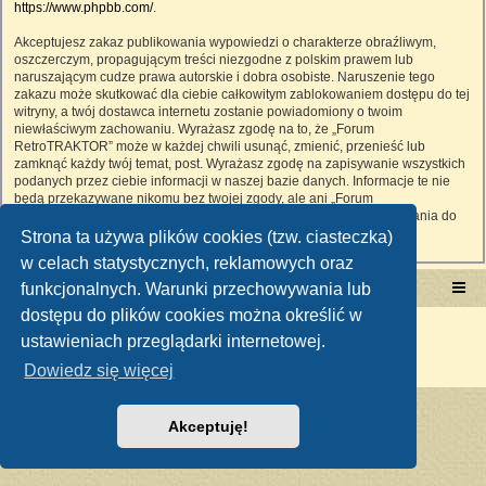
https://www.phpbb.com/
.
Akceptujesz zakaz publikowania wypowiedzi o charakterze obraźliwym,
oszczerczym, propagującym treści niezgodne z polskim prawem lub
naruszającym cudze prawa autorskie i dobra osobiste. Naruszenie tego
zakazu może skutkować dla ciebie całkowitym zablokowaniem dostępu do tej
witryny, a twój dostawca internetu zostanie powiadomiony o twoim
niewłaściwym zachowaniu. Wyrażasz zgodę na to, że „Forum
RetroTRAKTOR” może w każdej chwili usunąć, zmienić, przenieść lub
zamknąć każdy twój temat, post. Wyrażasz zgodę na zapisywanie wszystkich
podanych przez ciebie informacji w naszej bazie danych. Informacje te nie
będą przekazywane nikomu bez twojej zgody, ale ani „Forum
RetroTRAKTOR”, ani phpBB nie ponosi odpowiedzialności za włamania do
witryny, podczas których może dojść do kradzieży danych.
Strona ta używa plików cookies (tzw. ciasteczka)
w celach statystycznych, reklamowych oraz
funkcjonalnych. Warunki przechowywania lub
Portal RetroTRAKTOR.pl
retrotraktor.pl/forum
dostępu do plików cookies można określić w
Technologię dostarcza
phpBB
® Forum Software © phpBB Limited
ustawieniach przeglądarki internetowej.
Polski pakiet językowy dostarcza
phpBB.pl
Zasady ochrony danych osobowych
|
Regulamin
Dowiedz się więcej
Akceptuję!