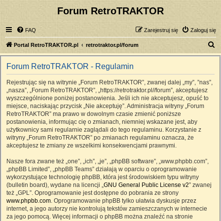
Forum RetroTRAKTOR
FAQ
Zarejestruj się
Zaloguj się
S
Portal RetroTRAKTOR.pl
retrotraktor.pl/forum
z
Forum RetroTRAKTOR - Regulamin
u
k
Rejestrując się na witrynie „Forum RetroTRAKTOR”, zwanej dalej „my”, ”nas”,
„nasza”, „Forum RetroTRAKTOR”, „https://retrotraktor.pl//forum”, akceptujesz
a
wyszczególnione poniżej postanowienia. Jeśli ich nie akceptujesz, opuść to
j
miejsce, naciskając przycisk „Nie akceptuję”. Administracja witryny „Forum
RetroTRAKTOR” ma prawo w dowolnym czasie zmienić poniższe
postanowienia, informując cię o zmianach, niemniej wskazane jest, aby
użytkownicy sami regularnie zaglądali do tego regulaminu. Korzystanie z
witryny „Forum RetroTRAKTOR” po zmianach regulaminu oznacza, że
akceptujesz te zmiany ze wszelkimi konsekwencjami prawnymi.
Nasze fora zwane też „one”, „ich”, „je”, „phpBB software”, „www.phpbb.com”,
„phpBB Limited”, „phpBB Teams” działają w oparciu o oprogramowanie
wykorzystujące technologię phpBB, która jest środowiskiem typu witryny
(bulletin board), wydane na licencji „
GNU General Public License v2
” zwanej
też „GPL”. Oprogramowanie jest dostępne do pobrania ze strony
www.phpbb.com
. Oprogramowanie phpBB tylko ułatwia dyskusje przez
internet, a jego autorzy nie kontrolują tekstów zamieszczanych w internecie
za jego pomocą. Więcej informacji o phpBB można znaleźć na stronie