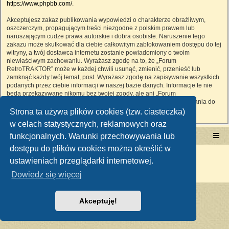
https://www.phpbb.com/
.
Akceptujesz zakaz publikowania wypowiedzi o charakterze obraźliwym,
oszczerczym, propagującym treści niezgodne z polskim prawem lub
naruszającym cudze prawa autorskie i dobra osobiste. Naruszenie tego
zakazu może skutkować dla ciebie całkowitym zablokowaniem dostępu do tej
witryny, a twój dostawca internetu zostanie powiadomiony o twoim
niewłaściwym zachowaniu. Wyrażasz zgodę na to, że „Forum
RetroTRAKTOR” może w każdej chwili usunąć, zmienić, przenieść lub
zamknąć każdy twój temat, post. Wyrażasz zgodę na zapisywanie wszystkich
podanych przez ciebie informacji w naszej bazie danych. Informacje te nie
będą przekazywane nikomu bez twojej zgody, ale ani „Forum
RetroTRAKTOR”, ani phpBB nie ponosi odpowiedzialności za włamania do
witryny, podczas których może dojść do kradzieży danych.
Strona ta używa plików cookies (tzw. ciasteczka)
w celach statystycznych, reklamowych oraz
funkcjonalnych. Warunki przechowywania lub
Portal RetroTRAKTOR.pl
retrotraktor.pl/forum
dostępu do plików cookies można określić w
Technologię dostarcza
phpBB
® Forum Software © phpBB Limited
ustawieniach przeglądarki internetowej.
Polski pakiet językowy dostarcza
phpBB.pl
Zasady ochrony danych osobowych
|
Regulamin
Dowiedz się więcej
Akceptuję!