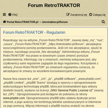
Forum RetroTRAKTOR
FAQ
Zarejestruj się
Zaloguj się
S
Portal RetroTRAKTOR.pl
retrotraktor.pl/forum
z
Forum RetroTRAKTOR - Regulamin
u
k
Rejestrując się na witrynie „Forum RetroTRAKTOR”, zwanej dalej „my”, ”nas”,
„nasza”, „Forum RetroTRAKTOR”, „https://retrotraktor.pl//forum”, akceptujesz
a
wyszczególnione poniżej postanowienia. Jeśli ich nie akceptujesz, opuść to
j
miejsce, naciskając przycisk „Nie akceptuję”. Administracja witryny „Forum
RetroTRAKTOR” ma prawo w dowolnym czasie zmienić poniższe
postanowienia, informując cię o zmianach, niemniej wskazane jest, aby
użytkownicy sami regularnie zaglądali do tego regulaminu. Korzystanie z
witryny „Forum RetroTRAKTOR” po zmianach regulaminu oznacza, że
akceptujesz te zmiany ze wszelkimi konsekwencjami prawnymi.
Nasze fora zwane też „one”, „ich”, „je”, „phpBB software”, „www.phpbb.com”,
„phpBB Limited”, „phpBB Teams” działają w oparciu o oprogramowanie
wykorzystujące technologię phpBB, która jest środowiskiem typu witryny
(bulletin board), wydane na licencji „
GNU General Public License v2
” zwanej
też „GPL”. Oprogramowanie jest dostępne do pobrania ze strony
www.phpbb.com
. Oprogramowanie phpBB tylko ułatwia dyskusje przez
internet, a jego autorzy nie kontrolują tekstów zamieszczanych w internecie
za jego pomocą. Więcej informacji o phpBB można znaleźć na stronie