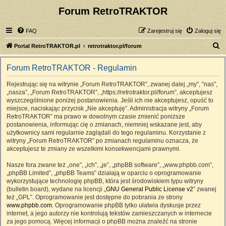
Forum RetroTRAKTOR
FAQ
Zarejestruj się
Zaloguj się
S
Portal RetroTRAKTOR.pl
retrotraktor.pl/forum
z
Forum RetroTRAKTOR - Regulamin
u
k
Rejestrując się na witrynie „Forum RetroTRAKTOR”, zwanej dalej „my”, ”nas”,
„nasza”, „Forum RetroTRAKTOR”, „https://retrotraktor.pl//forum”, akceptujesz
a
wyszczególnione poniżej postanowienia. Jeśli ich nie akceptujesz, opuść to
j
miejsce, naciskając przycisk „Nie akceptuję”. Administracja witryny „Forum
RetroTRAKTOR” ma prawo w dowolnym czasie zmienić poniższe
postanowienia, informując cię o zmianach, niemniej wskazane jest, aby
użytkownicy sami regularnie zaglądali do tego regulaminu. Korzystanie z
witryny „Forum RetroTRAKTOR” po zmianach regulaminu oznacza, że
akceptujesz te zmiany ze wszelkimi konsekwencjami prawnymi.
Nasze fora zwane też „one”, „ich”, „je”, „phpBB software”, „www.phpbb.com”,
„phpBB Limited”, „phpBB Teams” działają w oparciu o oprogramowanie
wykorzystujące technologię phpBB, która jest środowiskiem typu witryny
(bulletin board), wydane na licencji „
GNU General Public License v2
” zwanej
też „GPL”. Oprogramowanie jest dostępne do pobrania ze strony
www.phpbb.com
. Oprogramowanie phpBB tylko ułatwia dyskusje przez
internet, a jego autorzy nie kontrolują tekstów zamieszczanych w internecie
za jego pomocą. Więcej informacji o phpBB można znaleźć na stronie