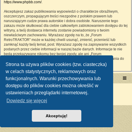
https://www.phpbb.com/
.
Akceptujesz zakaz publikowania wypowiedzi o charakterze obraźliwym,
oszczerczym, propagującym treści niezgodne z polskim prawem lub
naruszającym cudze prawa autorskie i dobra osobiste. Naruszenie tego
zakazu może skutkować dla ciebie całkowitym zablokowaniem dostępu do tej
witryny, a twój dostawca internetu zostanie powiadomiony o twoim
niewłaściwym zachowaniu. Wyrażasz zgodę na to, że „Forum
RetroTRAKTOR” może w każdej chwili usunąć, zmienić, przenieść lub
zamknąć każdy twój temat, post. Wyrażasz zgodę na zapisywanie wszystkich
podanych przez ciebie informacji w naszej bazie danych. Informacje te nie
będą przekazywane nikomu bez twojej zgody, ale ani „Forum
RetroTRAKTOR”, ani phpBB nie ponosi odpowiedzialności za włamania do
witryny, podczas których może dojść do kradzieży danych.
Strona ta używa plików cookies (tzw. ciasteczka)
w celach statystycznych, reklamowych oraz
funkcjonalnych. Warunki przechowywania lub
Portal RetroTRAKTOR.pl
retrotraktor.pl/forum
dostępu do plików cookies można określić w
Technologię dostarcza
phpBB
® Forum Software © phpBB Limited
ustawieniach przeglądarki internetowej.
Polski pakiet językowy dostarcza
phpBB.pl
Zasady ochrony danych osobowych
|
Regulamin
Dowiedz się więcej
Akceptuję!