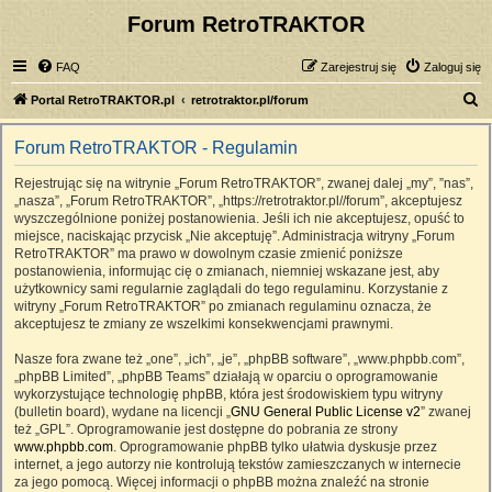
Forum RetroTRAKTOR
FAQ
Zarejestruj się
Zaloguj się
S
Portal RetroTRAKTOR.pl
retrotraktor.pl/forum
z
Forum RetroTRAKTOR - Regulamin
u
k
Rejestrując się na witrynie „Forum RetroTRAKTOR”, zwanej dalej „my”, ”nas”,
„nasza”, „Forum RetroTRAKTOR”, „https://retrotraktor.pl//forum”, akceptujesz
a
wyszczególnione poniżej postanowienia. Jeśli ich nie akceptujesz, opuść to
j
miejsce, naciskając przycisk „Nie akceptuję”. Administracja witryny „Forum
RetroTRAKTOR” ma prawo w dowolnym czasie zmienić poniższe
postanowienia, informując cię o zmianach, niemniej wskazane jest, aby
użytkownicy sami regularnie zaglądali do tego regulaminu. Korzystanie z
witryny „Forum RetroTRAKTOR” po zmianach regulaminu oznacza, że
akceptujesz te zmiany ze wszelkimi konsekwencjami prawnymi.
Nasze fora zwane też „one”, „ich”, „je”, „phpBB software”, „www.phpbb.com”,
„phpBB Limited”, „phpBB Teams” działają w oparciu o oprogramowanie
wykorzystujące technologię phpBB, która jest środowiskiem typu witryny
(bulletin board), wydane na licencji „
GNU General Public License v2
” zwanej
też „GPL”. Oprogramowanie jest dostępne do pobrania ze strony
www.phpbb.com
. Oprogramowanie phpBB tylko ułatwia dyskusje przez
internet, a jego autorzy nie kontrolują tekstów zamieszczanych w internecie
za jego pomocą. Więcej informacji o phpBB można znaleźć na stronie