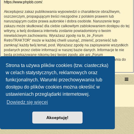
https://www.phpbb.com/
.
Akceptujesz zakaz publikowania wypowiedzi o charakterze obraźliwym,
oszczerczym, propagującym treści niezgodne z polskim prawem lub
naruszającym cudze prawa autorskie i dobra osobiste. Naruszenie tego
zakazu może skutkować dla ciebie całkowitym zablokowaniem dostępu do tej
witryny, a twój dostawca internetu zostanie powiadomiony o twoim
niewłaściwym zachowaniu. Wyrażasz zgodę na to, że „Forum
RetroTRAKTOR” może w każdej chwili usunąć, zmienić, przenieść lub
zamknąć każdy twój temat, post. Wyrażasz zgodę na zapisywanie wszystkich
podanych przez ciebie informacji w naszej bazie danych. Informacje te nie
będą przekazywane nikomu bez twojej zgody, ale ani „Forum
RetroTRAKTOR”, ani phpBB nie ponosi odpowiedzialności za włamania do
witryny, podczas których może dojść do kradzieży danych.
Strona ta używa plików cookies (tzw. ciasteczka)
w celach statystycznych, reklamowych oraz
funkcjonalnych. Warunki przechowywania lub
Portal RetroTRAKTOR.pl
retrotraktor.pl/forum
dostępu do plików cookies można określić w
Technologię dostarcza
phpBB
® Forum Software © phpBB Limited
ustawieniach przeglądarki internetowej.
Polski pakiet językowy dostarcza
phpBB.pl
Zasady ochrony danych osobowych
|
Regulamin
Dowiedz się więcej
Akceptuję!