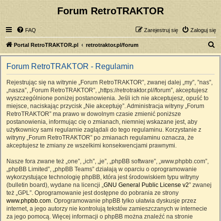
Forum RetroTRAKTOR
FAQ
Zarejestruj się
Zaloguj się
S
Portal RetroTRAKTOR.pl
retrotraktor.pl/forum
z
Forum RetroTRAKTOR - Regulamin
u
k
Rejestrując się na witrynie „Forum RetroTRAKTOR”, zwanej dalej „my”, ”nas”,
„nasza”, „Forum RetroTRAKTOR”, „https://retrotraktor.pl//forum”, akceptujesz
a
wyszczególnione poniżej postanowienia. Jeśli ich nie akceptujesz, opuść to
j
miejsce, naciskając przycisk „Nie akceptuję”. Administracja witryny „Forum
RetroTRAKTOR” ma prawo w dowolnym czasie zmienić poniższe
postanowienia, informując cię o zmianach, niemniej wskazane jest, aby
użytkownicy sami regularnie zaglądali do tego regulaminu. Korzystanie z
witryny „Forum RetroTRAKTOR” po zmianach regulaminu oznacza, że
akceptujesz te zmiany ze wszelkimi konsekwencjami prawnymi.
Nasze fora zwane też „one”, „ich”, „je”, „phpBB software”, „www.phpbb.com”,
„phpBB Limited”, „phpBB Teams” działają w oparciu o oprogramowanie
wykorzystujące technologię phpBB, która jest środowiskiem typu witryny
(bulletin board), wydane na licencji „
GNU General Public License v2
” zwanej
też „GPL”. Oprogramowanie jest dostępne do pobrania ze strony
www.phpbb.com
. Oprogramowanie phpBB tylko ułatwia dyskusje przez
internet, a jego autorzy nie kontrolują tekstów zamieszczanych w internecie
za jego pomocą. Więcej informacji o phpBB można znaleźć na stronie