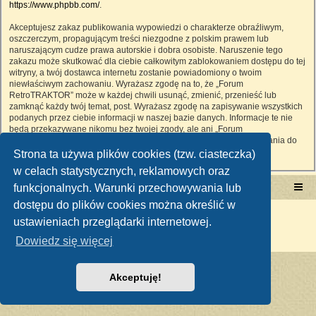
https://www.phpbb.com/
.
Akceptujesz zakaz publikowania wypowiedzi o charakterze obraźliwym,
oszczerczym, propagującym treści niezgodne z polskim prawem lub
naruszającym cudze prawa autorskie i dobra osobiste. Naruszenie tego
zakazu może skutkować dla ciebie całkowitym zablokowaniem dostępu do tej
witryny, a twój dostawca internetu zostanie powiadomiony o twoim
niewłaściwym zachowaniu. Wyrażasz zgodę na to, że „Forum
RetroTRAKTOR” może w każdej chwili usunąć, zmienić, przenieść lub
zamknąć każdy twój temat, post. Wyrażasz zgodę na zapisywanie wszystkich
podanych przez ciebie informacji w naszej bazie danych. Informacje te nie
będą przekazywane nikomu bez twojej zgody, ale ani „Forum
RetroTRAKTOR”, ani phpBB nie ponosi odpowiedzialności za włamania do
witryny, podczas których może dojść do kradzieży danych.
Strona ta używa plików cookies (tzw. ciasteczka)
w celach statystycznych, reklamowych oraz
funkcjonalnych. Warunki przechowywania lub
Portal RetroTRAKTOR.pl
retrotraktor.pl/forum
dostępu do plików cookies można określić w
Technologię dostarcza
phpBB
® Forum Software © phpBB Limited
ustawieniach przeglądarki internetowej.
Polski pakiet językowy dostarcza
phpBB.pl
Zasady ochrony danych osobowych
|
Regulamin
Dowiedz się więcej
Akceptuję!